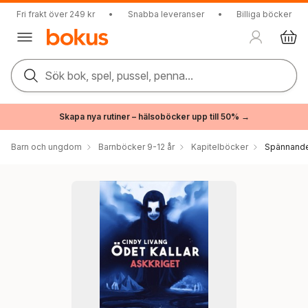
Fri frakt över 249 kr
•
Snabba leveranser
•
Billiga böcker
Sök bok, spel, pussel, penna...
Skapa nya rutiner – hälsoböcker upp till 50% →
Barn och ungdom
Barnböcker 9-12 år
Kapitelböcker
Spännande