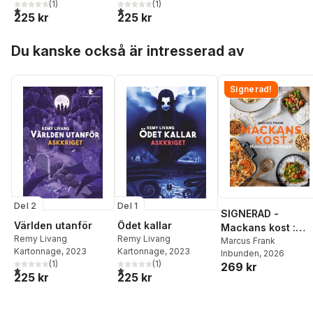
(
1
)
(
1
)
1,0
utav 5 stjärnor. Totalt antal röster:
1,0
utav 5 stjärnor. Totalt antal röster:
225 kr
225 kr
Hoppa över listan
Du kanske också är intresserad av
Signerad!
Del 2
Del 1
SIGNERAD -
Världen utanför
Ödet kallar
Mackans kost :
Remy Livang
Remy Livang
Middagar och
Marcus Frank
Kartonnage
, 2023
Kartonnage
, 2023
Inbunden
, 2026
matlådor
(
1
)
(
1
)
269 kr
1,0
utav 5 stjärnor. Totalt antal röster:
1,0
utav 5 stjärnor. Totalt antal röster:
225 kr
225 kr