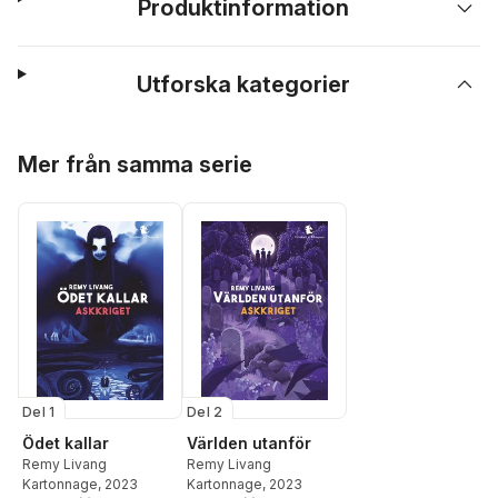
Produktinformation
Utforska kategorier
Hoppa över listan
Mer från samma serie
Del 1
Del 2
Ödet kallar
Världen utanför
Remy Livang
Remy Livang
Kartonnage
, 2023
Kartonnage
, 2023