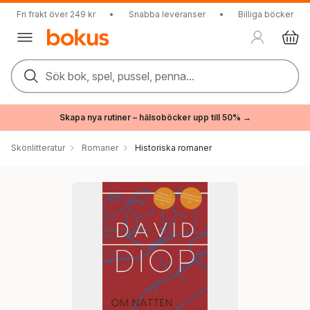
Fri frakt över 249 kr
•
Snabba leveranser
•
Billiga böcker
Sök bok, spel, pussel, penna...
Skapa nya rutiner – hälsoböcker upp till 50% →
Skönlitteratur
Romaner
Historiska romaner