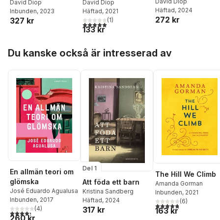
David Diop
David Diop
David Diop
Häftad
, 2024
Inbunden
, 2023
Häftad
, 2021
272 kr
327 kr
(
1
)
5,0
utav 5 stjärnor. Totalt antal röster:
133 kr
Hoppa över listan
Du kanske också är intresserad av
Del 1
En allmän teori om
The Hill We Climb
glömska
Att föda ett barn
Amanda Gorman
José Eduardo Agualusa
Kristina Sandberg
Inbunden
, 2021
Inbunden
, 2017
Häftad
, 2024
(
6
)
4,8
utav 5 stjärnor. Tota
317 kr
(
4
)
163 kr
4,3
utav 5 stjärnor. Totalt antal röster:
260 kr