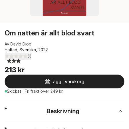
Om natten är allt blod svart
Av
David Diop
Häftad, Svenska, 2022
(
1
)
3,0
utav 5 stjärnor. Totalt antal röster:
213 kr
Lägg i varukorg
Skickas
.
Fri frakt över 249 kr.
Beskrivning