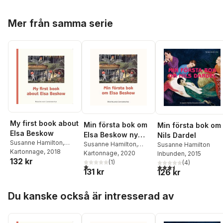
Hoppa över listan
Mer från samma serie
My first book about
Min första bok om
Min första bok om
Elsa Beskow
Elsa Beskow ny
Nils Dardel
Susanne Hamilton
,
version
Susanne Hamilton
,
Susanne Hamilton
Caroline Karlström
Kartonnage
, 2018
Caroline Karlström
Kartonnage
, 2020
Inbunden
, 2015
132 kr
(
1
)
(
4
)
1,0
utav 5 stjärnor. Totalt antal röster:
3,5
utav 5 stjärnor. Tota
131 kr
126 kr
Hoppa över listan
Du kanske också är intresserad av