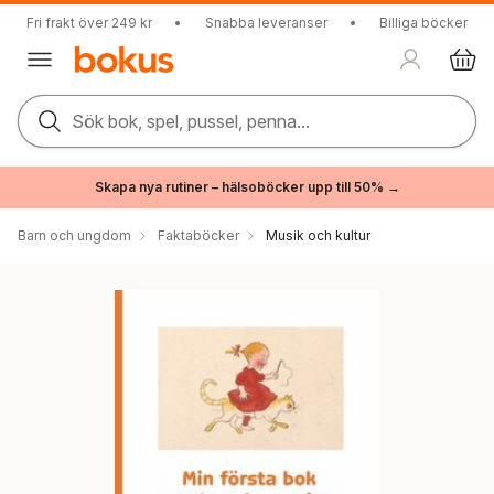
Fri frakt över 249 kr
•
Snabba leveranser
•
Billiga böcker
Sök bok, spel, pussel, penna...
Skapa nya rutiner – hälsoböcker upp till 50% →
Barn och ungdom
Faktaböcker
Musik och kultur