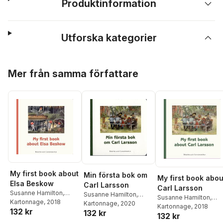
Produktinformation
Utforska kategorier
Hoppa över listan
Mer från samma författare
My first book about
Min första bok om
My first book abou
Elsa Beskow
Carl Larsson
Carl Larsson
Susanne Hamilton
,
Susanne Hamilton
,
Susanne Hamilton
,
Caroline Karlström
Kartonnage
, 2018
Caroline Karlström
Kartonnage
, 2020
,
Caroline Karlström
Kartonnage
, 2018
132 kr
132 kr
Nationalmuseum
132 kr