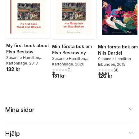
My first book about
Min första bok om
Min första bok om
Elsa Beskow
Elsa Beskow ny
Nils Dardel
Susanne Hamilton
,
version
Susanne Hamilton
,
Susanne Hamilton
Caroline Karlström
Kartonnage
, 2018
Caroline Karlström
Kartonnage
, 2020
Inbunden
, 2015
132 kr
(
1
)
(
4
)
1,0
utav 5 stjärnor. Totalt antal röster:
3,5
utav 5 stjärnor. Tota
131 kr
126 kr
Mina sidor
Hjälp