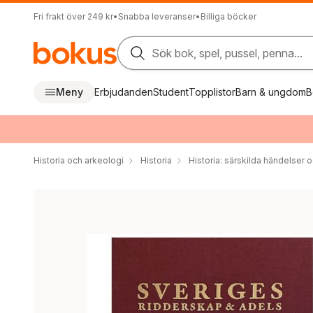
Fri frakt över 249 kr
•
Snabba leveranser
•
Billiga böcker
Sök bok, spel, pussel, penna...
Meny
Erbjudanden
Student
Topplistor
Barn & ungdom
B
Historia och arkeologi
Historia
Historia: särskilda händelser