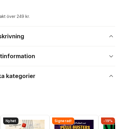
rakt över 249 kr.
skrivning
tinformation
ka kategorier
Nyhet
Signerad!
-19%