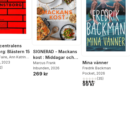
icentralens
rg: Blästern 15
SIGNERAD - Mackans
Faire
,
Ann Katrin
kost : Middagar och
r
, 2023
,
Anders
Mina vänner
matlådor
Marcus Frank
,
2
Oskar
)
Inbunden
, 2026
Fredrik Backman
stjärnor. Totalt antal röster:
rantz
269 kr
Pocket
, 2026
(
35
)
4,3
utav 5 stjärnor. Totalt ant
99 kr