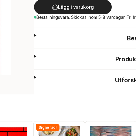
Lägg i varukorg
Beställningsvara.
Skickas
inom 5-8 vardagar
.
Fri f
Be
Produk
Utfors
Signerad!