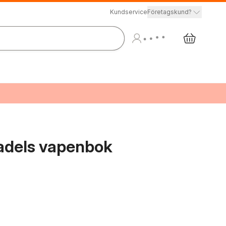
Kundservice
Företagskund?
 adels vapenbok