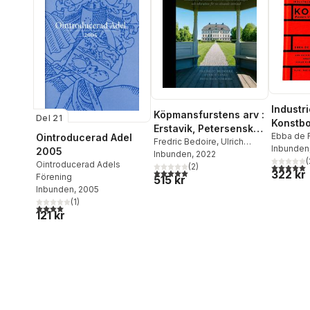
Industr
Köpmansfurstens arv :
Del 21
Konstbo
Erstavik, Petersenska
Ebba de 
Ointroducerad Adel
huset,
Fredric Bedoire
,
Ulrich
Pihl Atme
Inbunden
2005
Lange
Inbunden
,
Mikael Josephson
, 2022
herrgårdslandskapet
Johnson
(
Ointroducerad Adels
5,0
utav 5 
(
2
)
och rekreation för en
5,0
utav 5 stjärnor. Totalt antal röster:
322 kr
Hammark
Förening
515 kr
växande storstad
Inbunden
, 2005
(
1
)
4,0
utav 5 stjärnor. Totalt antal röster:
121 kr