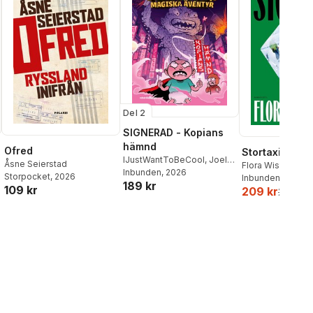
Del 2
SIGNERAD - Kopians
hämnd
Ofred
Stortaxi
IJustWantToBeCool
,
Joel
Åsne Seierstad
Flora Wiström
Adolphson
Inbunden
, 2026
,
Emil Ejdemo
Storpocket
, 2026
Inbunden
, 2026
189 kr
Beer
,
Victor Beer
109 kr
209 kr
259 kr
al röster: