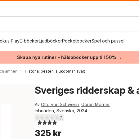
okus Play
E-böcker
Ljudböcker
Pocketböcker
Spel och pussel
Skapa nya rutiner – hälsoböcker upp till 50% →
 och ämnen
Historia: pesten, sjukdomar, svält
Sveriges ridderskap &
Av
Otto von Schwerin
,
Göran Mörner
Inbunden, Svenska, 2024
(
1
)
4,0
utav 5 stjärnor. Totalt antal röster:
325 kr