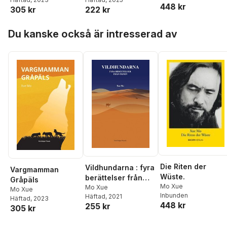
448 kr
305 kr
222 kr
Hoppa över listan
Du kanske också är intresserad av
Die Riten der
Vildhundarna : fyra
Vargmamman
Wüste.
berättelser från
Gråpäls
Mo Xue
öknen
Mo Xue
Mo Xue
Inbunden
Häftad
, 2021
Häftad
, 2023
448 kr
255 kr
305 kr