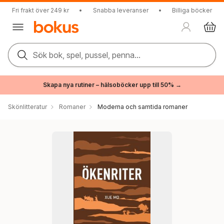
Fri frakt över 249 kr
•
Snabba leveranser
•
Billiga böcker
Sök bok, spel, pussel, penna...
Skapa nya rutiner – hälsoböcker upp till 50% →
Skönlitteratur
Romaner
Moderna och samtida romaner