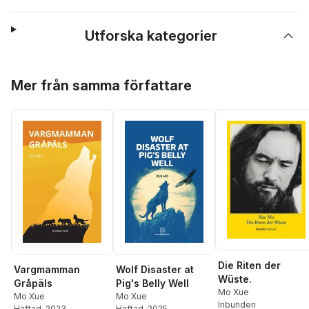
Utforska kategorier
Hoppa över listan
Mer från samma författare
Die Riten der
Vargmamman
Wolf Disaster at
Wüste.
Gråpäls
Pig's Belly Well
Mo Xue
Mo Xue
Mo Xue
Inbunden
Häftad
, 2023
Häftad
, 2025