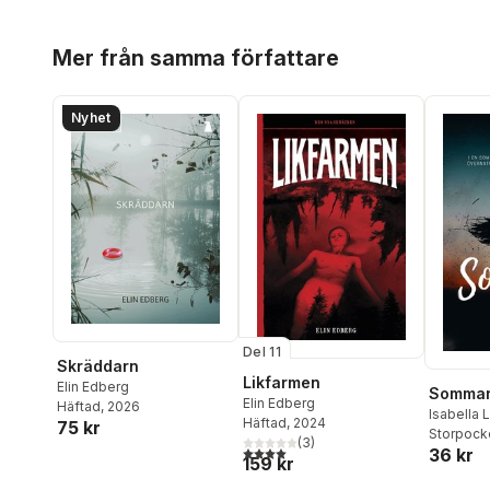
Hoppa över listan
Mer från samma författare
Nyhet
Del 11
Skräddarn
Likfarmen
Elin Edberg
Sommar
Elin Edberg
Häftad
, 2026
Isabella
Häftad
, 2024
75 kr
Hansson
Storpock
(
3
)
4,0
utav 5 stjärnor. Totalt antal röster:
36 kr
Elin Edbe
159 kr
Anderss