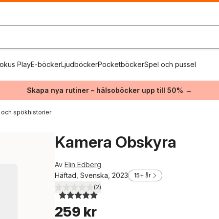
okus Play
E-böcker
Ljudböcker
Pocketböcker
Spel och pussel
Skapa nya rutiner – hälsoböcker upp till 50% →
 och spökhistorier
Kamera Obskyra
Av
Elin Edberg
Häftad, Svenska, 2023
15+ år
(
2
)
5,0
utav 5 stjärnor. Totalt antal röster:
259 kr