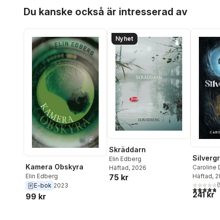
Hoppa över listan
Du kanske också är intresserad av
Nyhet
Skräddarn
Silverg
Elin Edberg
Kamera Obskyra
Caroline 
Häftad
, 2026
Elin Edberg
75 kr
Häftad
, 
(
E-bok
2023
4,8
utav 5 
241 kr
99 kr