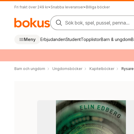
Fri frakt över 249 kr
•
Snabba leveranser
•
Billiga böcker
Sök bok, spel, pussel, penna...
Meny
Erbjudanden
Student
Topplistor
Barn & ungdom
B
Barn och ungdom
Ungdomsböcker
Kapitelböcker
Rysare