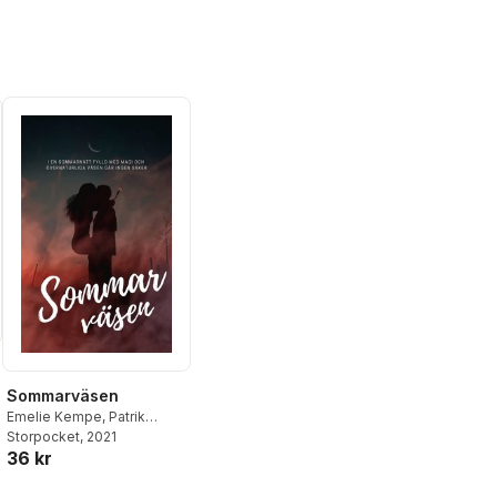
Sommarväsen
Emelie Kempe
,
Patrik
Centerwall
Storpocket
,
, 2021
C N Persson
,
al röster:
36 kr
Erika Johansson
,
Elin
Edberg
,
Joha Sernelin