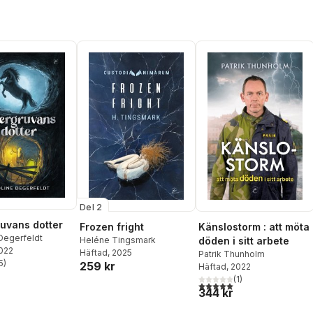
Emma Lidell
,
Erik Ekblad
,
Windelhed
,
Johan Ring
,
Erika Hoff Holmgren
,
Jari
Hans Olsson
,
KG
Rajala
,
Jenny Daniels
,
Johansson
Josef Liebera
,
Josefine
Wallander
,
Julia Mäkkylä
,
Katarina Brolin
,
Kenny
Lidberg
,
Kristina
Danielsson
,
Maria
Ruokolahti
,
Maria
Wallerfrost
,
Michèle
Glatthard
,
Mikael Lejdeby
,
Naya Sihm
,
Patrik
Centerwall
,
Patrik
Söderberg
,
Sabine
Mickelsson
,
Sara Salkvist
,
Sofie Persson
,
Ulrika Häll-
Del 2
Lundgren
ruvans dotter
Frozen fright
Känslostorm : att möta
Degerfeldt
Heléne Tingsmark
döden i sitt arbete
2022
Häftad
, 2025
Patrik Thunholm
5
)
259 kr
Häftad
, 2022
stjärnor. Totalt antal röster:
(
1
)
5,0
utav 5 stjärnor. Totalt ant
344 kr