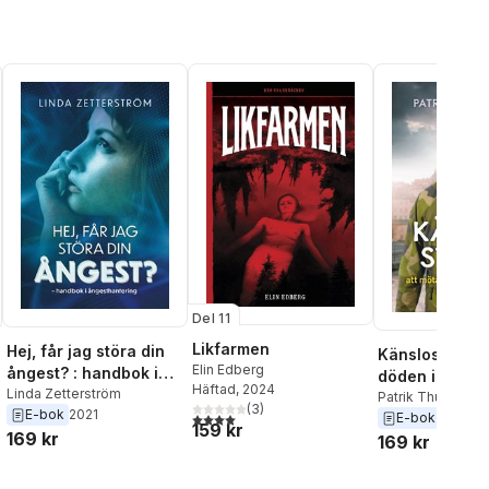
Del 11
Likfarmen
Hej, får jag störa din
Känslostorm : 
Elin Edberg
ångest? : handbok i
döden i sitt a
Häftad
, 2024
ångesthantering
Linda Zetterström
Patrik Thunholm
(
3
)
E-bok
2021
4,0
utav 5 stjärnor. Totalt antal röster:
E-bok
2022
159 kr
169 kr
169 kr
al röster: