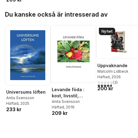
Hoppa över listan
Du kanske också är intresserad av
Nyhet
Uppvaknande
Malcolm Lidbeck
Häftad
, 2026
(
3
)
4,7
utav 5 stjärnor. Tota
200 kr
Levande föda :
Universums löften
kost, livsstil,
Anita Svensson
filosofi
Anita Svensson
Häftad
, 2025
Häftad
, 2016
233 kr
209 kr