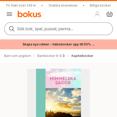
Fri frakt över 249 kr
•
Snabba leveranser
•
Billiga böcker
Sök bok, spel, pussel, penna...
Skapa nya rutiner – hälsoböcker upp till 50% →
Barn och ungdom
Barnböcker 6-9 år
Kapitelböcker