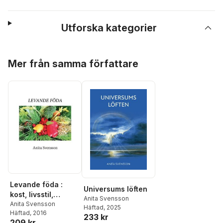
Utforska kategorier
Hoppa över listan
Mer från samma författare
Levande föda :
Universums löften
kost, livsstil,
Anita Svensson
filosofi
Anita Svensson
Häftad
, 2025
Häftad
, 2016
233 kr
209 kr