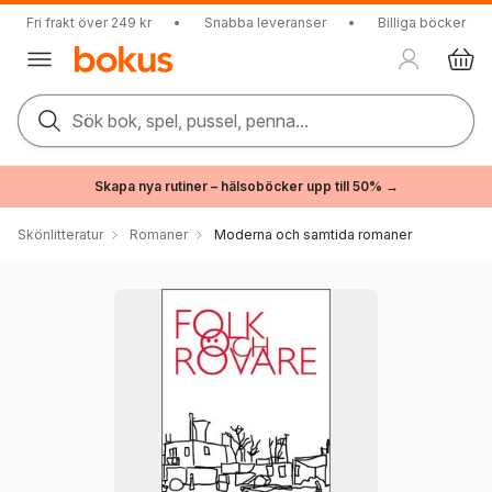
Fri frakt över 249 kr
•
Snabba leveranser
•
Billiga böcker
Sök bok, spel, pussel, penna...
Skapa nya rutiner – hälsoböcker upp till 50% →
Skönlitteratur
Romaner
Moderna och samtida romaner