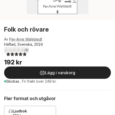
Folk och rövare
Av
Per-Arne Wahlstedt
Häftad, Svenska, 2024
(
2
)
5,0
utav 5 stjärnor. Totalt antal röster:
192 kr
Lägg i varukorg
Skickas
.
Fri frakt över 249 kr.
Fler format och utgåvor
Ljudbok