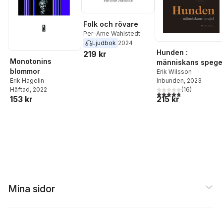
Folk och rövare
Per-Arne Wahlstedt
Ljudbok
2024
Hunden :
219 kr
Monotonins
människans spege
blommor
Erik Wilsson
Inbunden
, 2023
Erik Hagelin
(
16
)
Häftad
, 2022
4,8
utav 5 stjärnor. Tota
215 kr
153 kr
Mina sidor