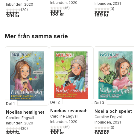
Inbunden
, 2020
Inbunden
, 2021
Inbunden
, 2020
(
5
)
(
3
)
(
20
)
3,6
utav 5 stjärnor. Totalt antal röster:
4,7
utav 5 stjärnor. Tota
4,4
utav 5 stjärnor. Totalt antal röster:
138 kr
169 kr
126 kr
Hoppa över listan
Mer från samma serie
Del 2
Del 3
Del 1
Noelias revansch
Noelia och spelet
Noelias hemlighet
Caroline Engvall
Caroline Engvall
Caroline Engvall
Inbunden
, 2020
Inbunden
, 2021
Inbunden
, 2020
(
5
)
(
3
)
(
20
)
3,6
utav 5 stjärnor. Totalt antal röster:
4,7
utav 5 stjärnor. Tota
4,4
utav 5 stjärnor. Totalt antal röster:
138 kr
169 kr