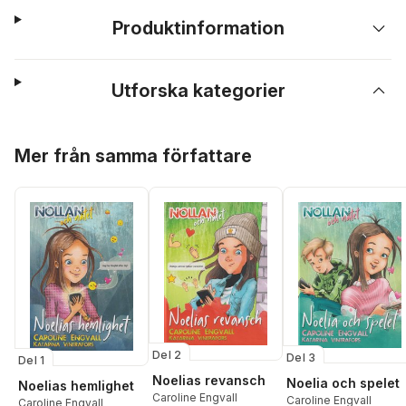
Produktinformation
Utforska kategorier
Hoppa över listan
Mer från samma författare
Del 2
Del 3
Del 1
Noelias revansch
Noelia och spelet
Noelias hemlighet
Caroline Engvall
Caroline Engvall
Caroline Engvall