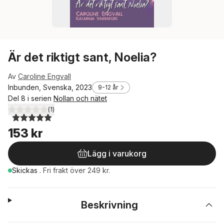
Är det riktigt sant, Noelia?
Av
Caroline Engvall
Inbunden, Svenska, 2023
9-12 år
Del 8 i serien
Nollan och nätet
(
1
)
5,0
utav 5 stjärnor. Totalt antal röster:
153 kr
Lägg i varukorg
Skickas
.
Fri frakt över 249 kr.
Beskrivning