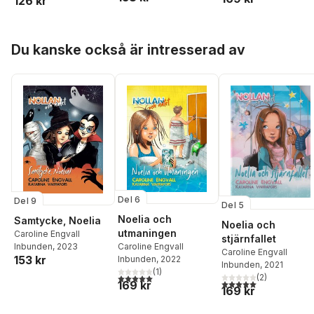
126 kr
Hoppa över listan
Du kanske också är intresserad av
Del 6
Del 9
Del 5
Noelia och
Samtycke, Noelia
Noelia och
utmaningen
Caroline Engvall
stjärnfallet
Caroline Engvall
Inbunden
, 2023
Caroline Engvall
153 kr
Inbunden
, 2022
Inbunden
, 2021
(
1
)
5,0
utav 5 stjärnor. Totalt antal röster:
(
2
)
5,0
utav 5 stjärnor. Tota
169 kr
169 kr