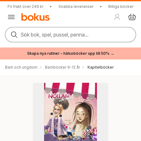
Fri frakt över 249 kr
•
Snabba leveranser
•
Billiga böcker
Sök bok, spel, pussel, penna...
Skapa nya rutiner – hälsoböcker upp till 50% →
Barn och ungdom
Barnböcker 9-12 år
Kapitelböcker