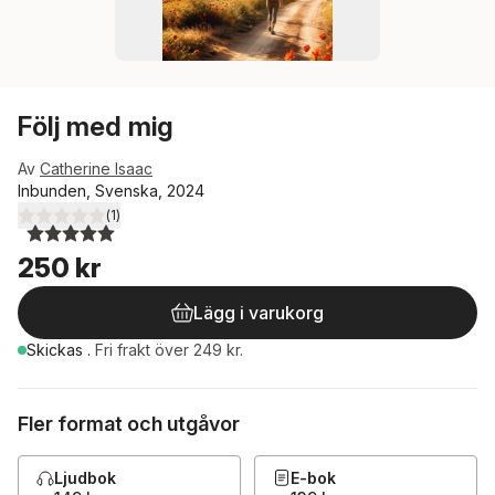
Följ med mig
Av
Catherine Isaac
Inbunden, Svenska, 2024
(
1
)
5,0
utav 5 stjärnor. Totalt antal röster:
250 kr
Lägg i varukorg
Skickas
.
Fri frakt över 249 kr.
Fler format och utgåvor
Ljudbok
E-bok