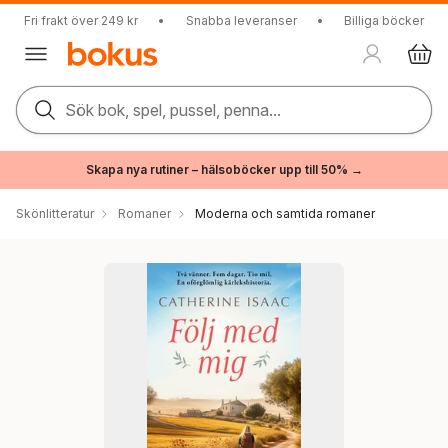
Fri frakt över 249 kr
•
Snabba leveranser
•
Billiga böcker
Sök bok, spel, pussel, penna...
Skapa nya rutiner – hälsoböcker upp till 50% →
Skönlitteratur
Romaner
Moderna och samtida romaner