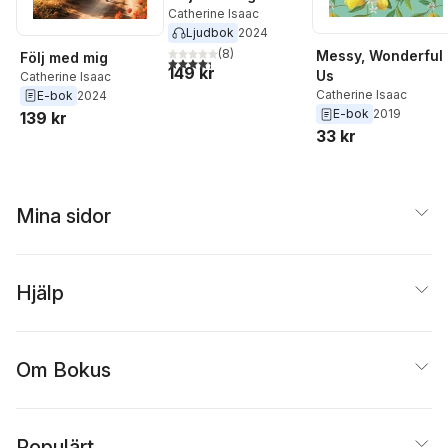
Catherine Isaac
Ljudbok
2024
(
8
)
Messy, Wonderful
Följ med mig
4,3
utav 5 stjärnor. Totalt antal röster:
149 kr
Us
Catherine Isaac
Catherine Isaac
E-bok
2024
E-bok
2019
139 kr
33 kr
Mina sidor
Hjälp
Om Bokus
Populärt