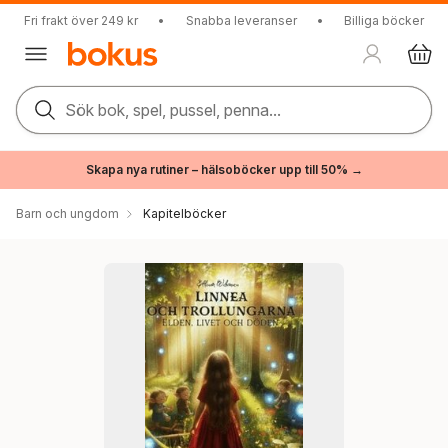
Fri frakt över 249 kr
•
Snabba leveranser
•
Billiga böcker
Sök bok, spel, pussel, penna...
Skapa nya rutiner – hälsoböcker upp till 50% →
Barn och ungdom
Kapitelböcker