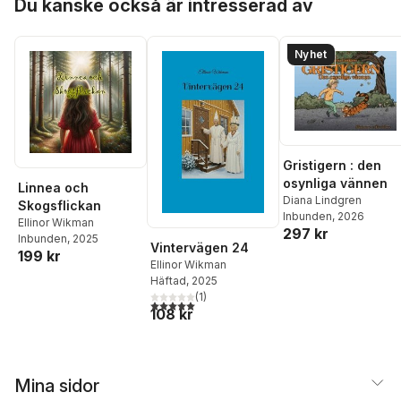
Du kanske också är intresserad av
Nyhet
Gristigern : den
osynliga vännen
Linnea och
Diana Lindgren
Skogsflickan
Inbunden
, 2026
Ellinor Wikman
297 kr
Inbunden
, 2025
Vintervägen 24
199 kr
Ellinor Wikman
Häftad
, 2025
(
1
)
5,0
utav 5 stjärnor. Totalt antal röster:
108 kr
Mina sidor