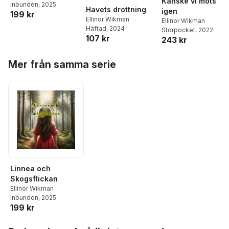
Kanske vi möts
Inbunden
, 2025
Havets drottning
igen
199 kr
Ellinor Wikman
Ellinor Wikman
Häftad
, 2024
Storpocket
, 2022
107 kr
243 kr
Hoppa över listan
Mer från samma serie
Linnea och
Skogsflickan
Ellinor Wikman
Inbunden
, 2025
199 kr
Hoppa över listan