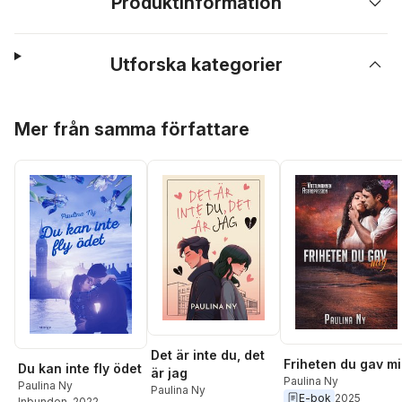
Produktinformation
Utforska kategorier
Hoppa över listan
Mer från samma författare
Det är inte du, det
Friheten du gav m
Du kan inte fly ödet
är jag
Paulina Ny
Paulina Ny
Paulina Ny
E-bok
2025
Inbunden
, 2022