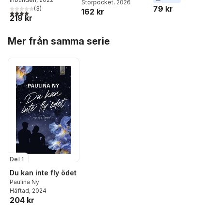
Storpocket
, 2026
79 kr
(
3
)
162 kr
4,0
utav 5 stjärnor. Totalt antal röster:
219 kr
Hoppa över listan
Mer från samma serie
Del 1
Du kan inte fly ödet
Paulina Ny
Häftad
, 2024
204 kr
Hoppa över listan