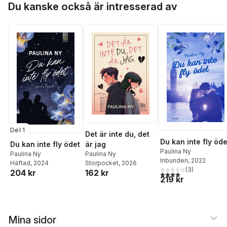
Du kanske också är intresserad av
Del 1
Det är inte du, det
Du kan inte fly öde
Du kan inte fly ödet
är jag
Paulina Ny
Paulina Ny
Paulina Ny
Inbunden
, 2022
Häftad
, 2024
Storpocket
, 2026
(
3
)
204 kr
162 kr
4,0
utav 5 stjärnor. Tota
219 kr
Mina sidor