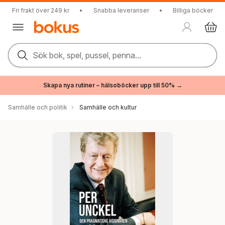
Fri frakt över 249 kr
•
Snabba leveranser
•
Billiga böcker
Sök bok, spel, pussel, penna...
Skapa nya rutiner – hälsoböcker upp till 50% →
Samhälle och politik
Samhälle och kultur