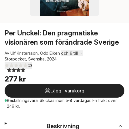
Per Unckel: Den pragmatiske
visionären som förändrade Sverige
Av
Ulf Kristersson
,
Odd Eiken
och 9 till
Storpocket, Svenska, 2024
(
2
)
4,0
utav 5 stjärnor. Totalt antal röster:
277 kr
Lägg i varukorg
Beställningsvara.
Skickas
inom 5-8 vardagar
.
Fri frakt över
249 kr.
Beskrivning