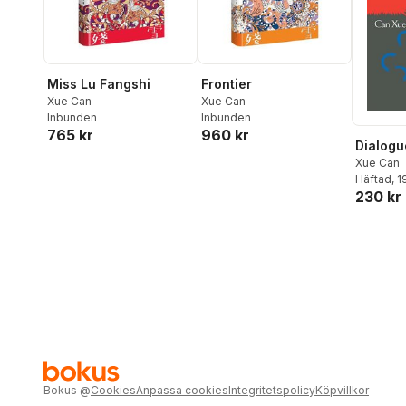
Miss Lu Fangshi
Frontier
Xue Can
Xue Can
Inbunden
Inbunden
765 kr
960 kr
Dialogu
Xue Can
Häftad
, 
230 kr
Bokus
@
Cookies
Anpassa cookies
Integritetspolicy
Köpvillkor