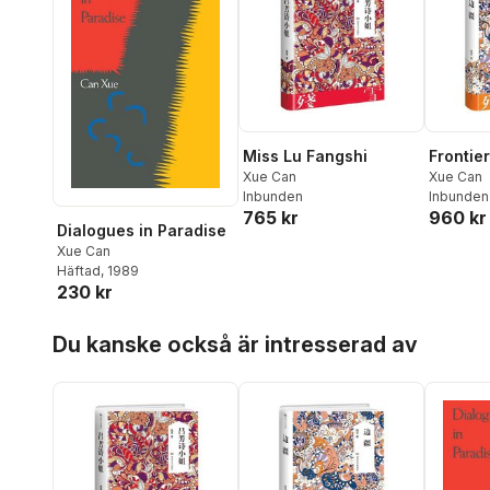
Miss Lu Fangshi
Frontier
Xue Can
Xue Can
Inbunden
Inbunden
765 kr
960 kr
Dialogues in Paradise
Xue Can
Häftad
, 1989
230 kr
Hoppa över listan
Du kanske också är intresserad av