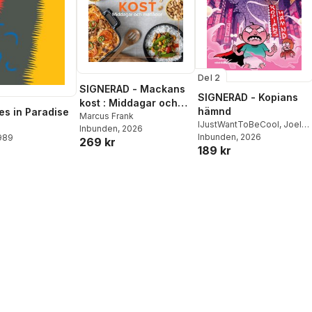
Del 2
SIGNERAD - Mackans
SIGNERAD - Kopians
kost : Middagar och
hämnd
es in Paradise
matlådor
Marcus Frank
IJustWantToBeCool
,
Joel
Inbunden
, 2026
Adolphson
Inbunden
, 2026
,
Emil Ejdemo
1989
269 kr
189 kr
Beer
,
Victor Beer