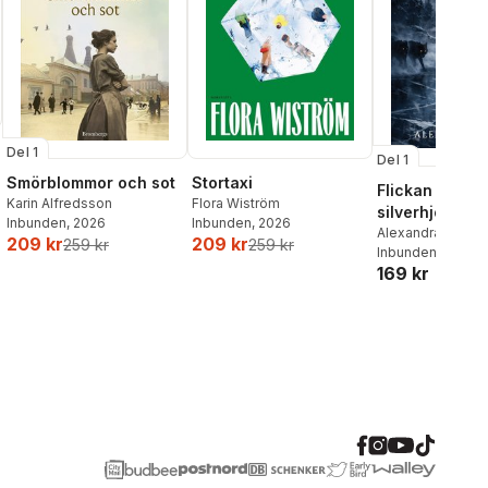
Del 1
Del 1
Smörblommor och sot
Stortaxi
Flickan och
Karin Alfredsson
Flora Wiström
silverhjorten
Inbunden
, 2026
Inbunden
, 2026
Alexandra Bring
209 kr
209 kr
259 kr
259 kr
Inbunden
, 2026
169 kr