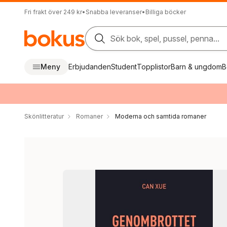
Fri frakt över 249 kr
•
Snabba leveranser
•
Billiga böcker
Sök bok, spel, pussel, penna...
Meny
Erbjudanden
Student
Topplistor
Barn & ungdom
B
Skönlitteratur
Romaner
Moderna och samtida romaner