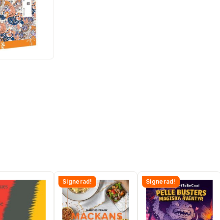
Signerad!
Signerad!