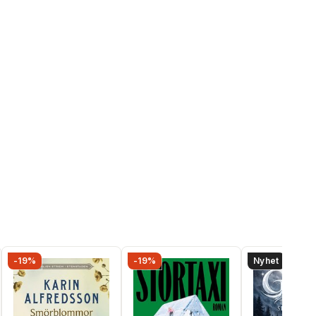
-19%
-19%
Nyhet