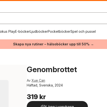
okus Play
E-böcker
Ljudböcker
Pocketböcker
Spel och pussel
Skapa nya rutiner – hälsoböcker upp till 50% →
Genombrottet
Av
Xue Can
Häftad, Svenska, 2024
319 kr
Lägg i varukorg