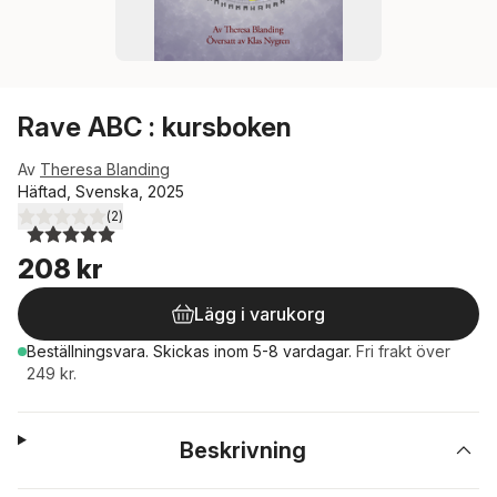
Rave ABC : kursboken
Av
Theresa Blanding
Häftad, Svenska, 2025
(
2
)
5,0
utav 5 stjärnor. Totalt antal röster:
208 kr
Lägg i varukorg
Beställningsvara.
Skickas
inom 5-8 vardagar
.
Fri frakt över
249 kr.
Beskrivning