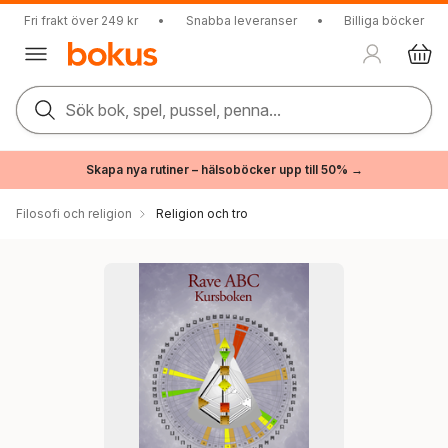
Fri frakt över 249 kr
•
Snabba leveranser
•
Billiga böcker
Sök bok, spel, pussel, penna...
Skapa nya rutiner – hälsoböcker upp till 50% →
Filosofi och religion
Religion och tro