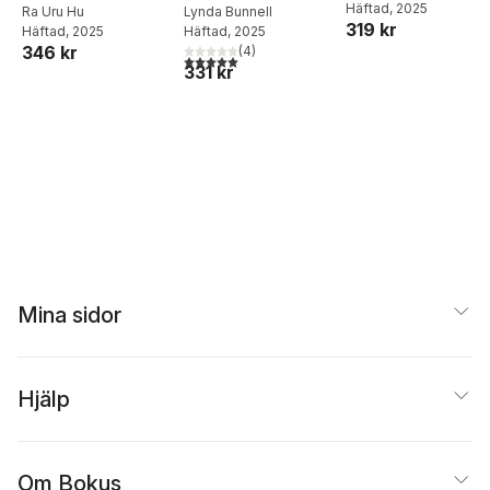
Häftad
, 2025
Ra Uru Hu
Lynda Bunnell
319 kr
Häftad
, 2025
Häftad
, 2025
346 kr
(
4
)
5,0
utav 5 stjärnor. Totalt antal röster:
331 kr
Mina sidor
Hjälp
Om Bokus