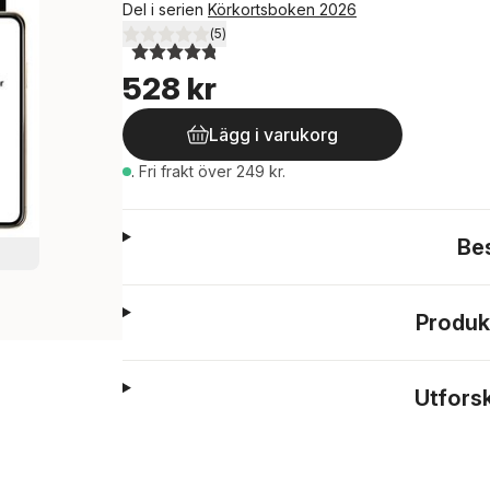
Del i serien
Körkortsboken 2026
(
5
)
4,8
utav 5 stjärnor. Totalt antal röster:
528 kr
Lägg i varukorg
.
Fri frakt över 249 kr.
Be
Produk
Utfors