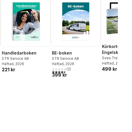
Körkortsboke
Engelska 2026
Handledarboken
BE-boken
Driving licen
Svea Trafikutbild
STR Service AB
STR Service AB
Häftad
, 2026
(book + theor
Häftad
, 2026
Häftad
, 2026
499 kr
221 kr
(
2
)
with online ex
4,5
utav 5 stjärnor. Totalt antal röster:
399 kr
theory questi
audiobook & 