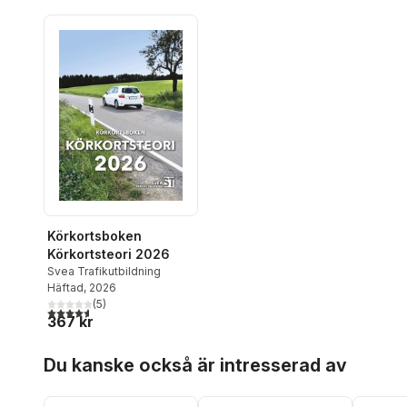
Körkortsboken
Körkortsteori 2026
Svea Trafikutbildning
Häftad
, 2026
(
5
)
4,6
utav 5 stjärnor. Totalt antal röster:
367 kr
Hoppa över listan
Du kanske också är intresserad av