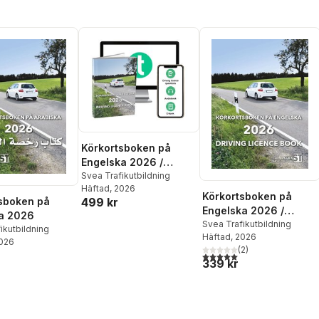
Körkortsboken på
Engelska 2026 /
Driving licence book
Svea Trafikutbildning
Häftad
, 2026
(book + theory pack
Körkortsboken på
499 kr
sboken på
with online exercises,
Engelska 2026 /
a 2026
theory questions,
Driving licence book
Svea Trafikutbildning
ikutbildning
audiobook & ebook)
Häftad
, 2026
2026
(
2
)
5,0
utav 5 stjärnor. Totalt ant
339 kr