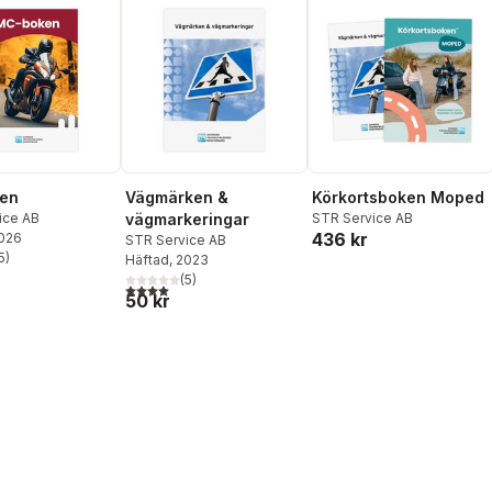
en
Vägmärken &
Körkortsboken Moped
ice AB
vägmarkeringar
STR Service AB
436 kr
2026
STR Service AB
5
)
Häftad
, 2023
stjärnor. Totalt antal röster:
(
5
)
4,0
utav 5 stjärnor. Totalt antal röster:
50 kr