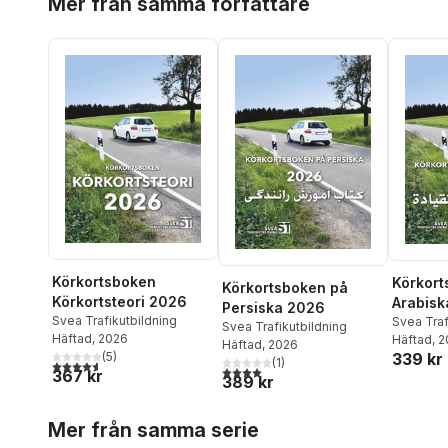
Mer från samma författare
Körkortsboken
Körkort
Körkortsboken på
Körkortsteori 2026
Arabisk
Persiska 2026
Svea Trafikutbildning
Svea Traf
Svea Trafikutbildning
Häftad
, 2026
Häftad
, 
Häftad
, 2026
339 kr
(
5
)
(
1
)
4,6
utav 5 stjärnor. Totalt antal röster:
4,0
utav 5 stjärnor. Totalt antal röster:
367 kr
389 kr
Hoppa över listan
Mer från samma serie