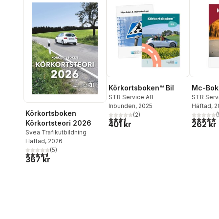
Körkortsboken™ Bil
Mc-Bok
STR Service AB
STR Serv
Inbunden
, 2025
Häftad
, 
Körkortsboken
(
2
)
(
3,5
utav 5 stjärnor. Totalt antal röster:
5,0
utav 5 
Körkortsteori 2026
401 kr
262 kr
Svea Trafikutbildning
Häftad
, 2026
(
5
)
4,6
utav 5 stjärnor. Totalt antal röster:
367 kr