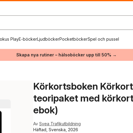
okus Play
E-böcker
Ljudböcker
Pocketböcker
Spel och pussel
Skapa nya rutiner – hälsoböcker upp till 50% →
Körkortsboken Körkorts
teoripaket med körkort
ebok)
Av
Svea Trafikutbildning
Häftad, Svenska, 2026