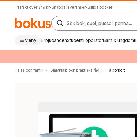
Fri frakt över 249 kr
•
Snabba leveranser
•
Billiga böcker
Sök bok, spel, pussel, penna...
Meny
Erbjudanden
Student
Topplistor
Barn & ungdom
B
Hälsa och familj
Självhjälp och praktiska råd
Ta körkort