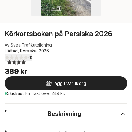
Körkortsboken på Persiska 2026
Av
Svea Trafikutbildning
Häftad, Persiska, 2026
(
1
)
4,0
utav 5 stjärnor. Totalt antal röster:
389 kr
Lägg i varukorg
Skickas
.
Fri frakt över 249 kr.
Beskrivning