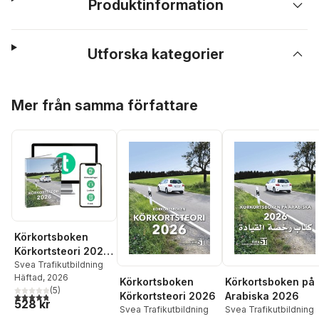
Produktinformation
Utforska kategorier
Hoppa över listan
Mer från samma författare
Körkortsboken
Körkortsteori 2026
(bok + digitalt
Svea Trafikutbildning
Häftad
, 2026
teoripaket med
Körkortsboken
Körkortsboken på
(
5
)
körkortsfrågor,
Körkortsteori 2026
Arabiska 2026
4,8
utav 5 stjärnor. Totalt antal röster:
528 kr
övningar, ljudbok &
Svea Trafikutbildning
Svea Trafikutbildning