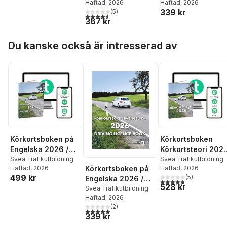
ebok)
Häftad
, 2026
Häftad
, 2026
339 kr
(
5
)
4,6
utav 5 stjärnor. Totalt antal röster:
367 kr
Hoppa över listan
Du kanske också är intresserad av
Körkortsboken på
Körkortsboken
Engelska 2026 /
Körkortsteori 202
Driving licence
Svea Trafikutbildning
(bok + digitalt
Svea Trafikutbildning
Körkortsboken på
Häftad
, 2026
Häftad
, 2026
book (book +
teoripaket med
499 kr
(
5
)
Engelska 2026 /
theory pack with
körkortsfrågor,
4,8
utav 5 stjärnor. Tota
528 kr
Driving licence
Svea Trafikutbildning
online exercises,
övningar, ljudbok 
Häftad
, 2026
book
theory questions,
ebok)
(
2
)
audiobook &
5,0
utav 5 stjärnor. Totalt antal röster:
339 kr
ebook)