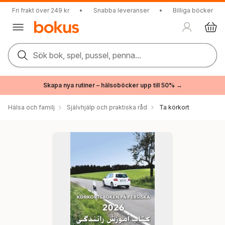
Fri frakt över 249 kr
•
Snabba leveranser
•
Billiga böcker
Sök bok, spel, pussel, penna...
Skapa nya rutiner – hälsoböcker upp till 50% →
Hälsa och familj
Självhjälp och praktiska råd
Ta körkort