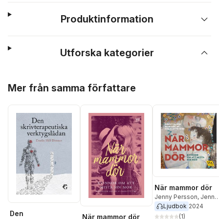
Produktinformation
Utforska kategorier
Hoppa över listan
Mer från samma författare
När mammor dör
Jenny Persson
,
Jenny
Bergström
,
Mia Möller
,
Ljudbok
2024
Den
Anne-Marie Körling
,
(
1
)
När mammor dör