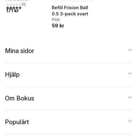
Jenny Wickberg
(
1
)
Tyberg
,
Jenny
5,0
utav 5 stjärnor. Totalt antal röster:
Refill Frixion Ball
171 kr
Wickberg
,
Kim Widén
,
0.5 3-pack svart
Ingbritt Wik
Pilot
59 kr
Mina sidor
Hjälp
Om Bokus
Populärt