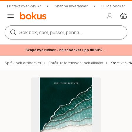
Fri frakt över 249 kr
•
Snabba leveranser
•
Billiga böcker
Sök bok, spel, pussel, penna...
Skapa nya rutiner – hälsoböcker upp till 50% →
Språk och ordböcker
Språk: referensverk och allmänt
Kreativt skr