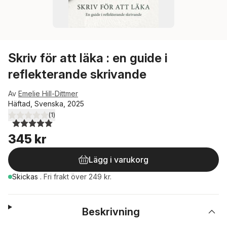
Skriv för att läka : en guide i
reflekterande skrivande
Av
Emelie Hill-Dittmer
Häftad, Svenska, 2025
(
1
)
5,0
utav 5 stjärnor. Totalt antal röster:
345 kr
Lägg i varukorg
Skickas
.
Fri frakt över 249 kr.
Beskrivning