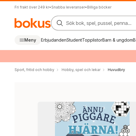
Fri frakt över 249 kr
•
Snabba leveranser
•
Billiga böcker
Sök bok, spel, pussel, penna...
Meny
Erbjudanden
Student
Topplistor
Barn & ungdom
B
Sport, fritid och hobby
Hobby, spel och lekar
Huvudbry