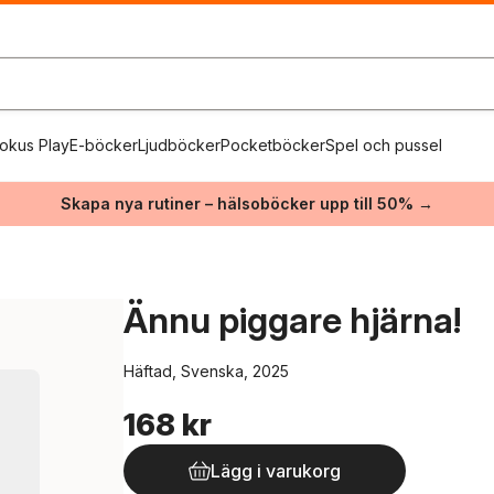
okus Play
E-böcker
Ljudböcker
Pocketböcker
Spel och pussel
Skapa nya rutiner – hälsoböcker upp till 50% →
Ännu piggare hjärna!
Häftad, Svenska, 2025
168 kr
Lägg i varukorg