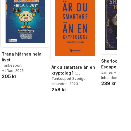
Träna hjärnan hela
livet
Sherlock Hol
Tankesport
Escape room :
Är du smartare än en
Häftad
, 2025
interaktiva my
James Hamer-Mo
kryptolog? :
205 kr
Inbunden
, 2025
och utmaning
tankenötter från FRA
Tankesport Sverige
al röster:
239 kr
Inbunden
, 2023
258 kr