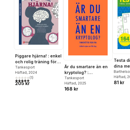
Piggare hjärna! : enkel
Testa di
och rolig träning för
dina me
Är du smartare än en
knoppen
Tankesport
Barthelso
kryptolog? :
Häftad
, 2024
Häftad
, 
(
1
)
tankenötter från FRA
Tankesport
5,0
utav 5 stjärnor. Totalt antal röster:
81 kr
205 kr
Häftad
, 2025
168 kr