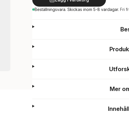
Beställningsvara.
Skickas
inom 5-8 vardagar
.
Fri f
Be
Produk
Utfors
Mer om
Innehål