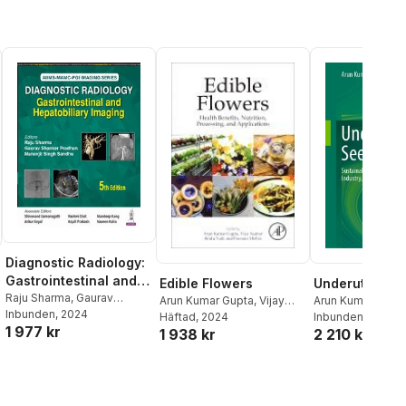
Diagnostic Radiology:
Gastrointestinal and
Edible Flowers
Underutilized
Hepatobiliary Imaging
Raju Sharma
,
Gaurav
Arun Kumar Gupta
,
Vijay
Arun Kumar Gupt
Shanker Pradhan
Inbunden
, 2024
,
Manavjit
Kumar
Häftad
,
, 2024
Bindu Naik
,
Poonam
Inbunden
, 2026
1 977 kr
Singh Sandhu
1 938 kr
2 210 kr
Mishra