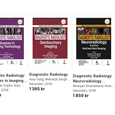
Diagnostic Radiology
tic Radiology:
Diagnostic Radiology:
Anju Garg
,
Manavjit Singh
s in Imaging
Neuroradiology
Sandhu
Inbunden
,
Arun Kumar Gupta
, 2019
logy
ar Gupta
,
Anju
including Head and
Niranjan Khandelwal
,
Arun
1 395 kr
avjit Singh
, 2019
Kumar Gupta
Inbunden
, 2018
,
Anju Garg
Neck Imaging
r
1 859 kr