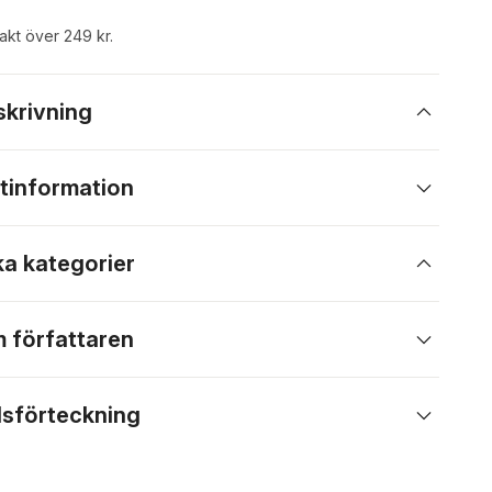
rakt över 249 kr.
skrivning
tinformation
ka kategorier
 författaren
lsförteckning