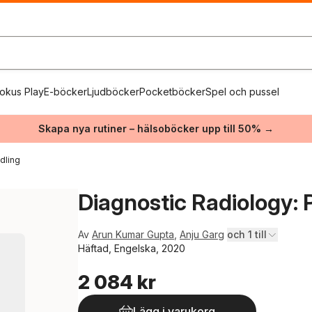
okus Play
E-böcker
Ljudböcker
Pocketböcker
Spel och pussel
Skapa nya rutiner – hälsoböcker upp till 50% →
dling
Diagnostic Radiology: 
Av
Arun Kumar Gupta
,
Anju Garg
och 1 till
Häftad, Engelska, 2020
2 084 kr
Lägg i varukorg