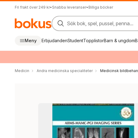
Fri frakt över 249 kr
•
Snabba leveranser
•
Billiga böcker
Sök bok, spel, pussel, penna...
Meny
Erbjudanden
Student
Topplistor
Barn & ungdom
B
Medicin
Andra medicinska specialiteter
Medicinsk bildbehan