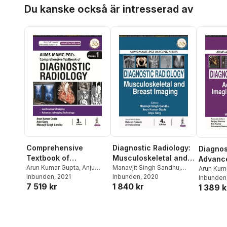
Hoppa över listan
Du kanske också är intresserad av
Comprehensive
Diagnostic Radiology:
Diagnos
Textbook of
Musculoskeletal and
Advance
Diagnostic Radiology
Arun Kumar Gupta
,
Anju
Breast Imaging
Manavjit Singh Sandhu
,
Techno
Arun Kum
Garg
Inbunden
,
Manavjit Singh
, 2021
Arun Kumar Gupta
Inbunden
, 2020
,
Anju
Garg
Inbunden
,
Man
7 519 kr
1 840 kr
Sandhu
Garg
1 389 k
Sandhu