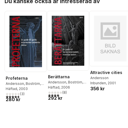
Du kanske också är intresserad av
Attractive cities
Berättarna
Andersson
Profeterna
Andersson
,
Boström
,
Inbunden
, 2001
Andersson
,
Boström
,
Eriksson
Häftad
, 2006
,
Viberg
356 kr
Eriksson
Häftad
, 2003
,
Viberg
(
8
)
(
3
)
4,0
utav 5 stjärnor. Totalt antal röster:
4,7
utav 5 stjärnor. Totalt antal röster:
292 kr
280 kr