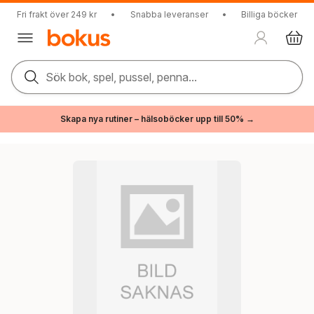
Fri frakt över 249 kr
•
Snabba leveranser
•
Billiga böcker
Sök bok, spel, pussel, penna...
Skapa nya rutiner – hälsoböcker upp till 50% →