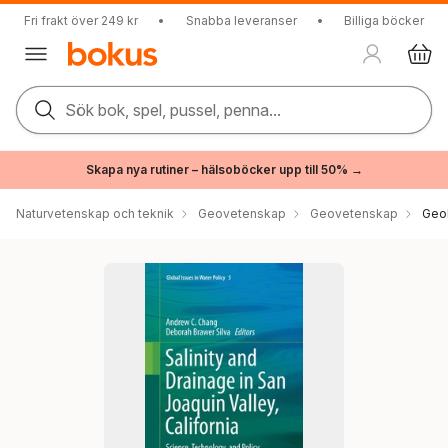
Fri frakt över 249 kr
•
Snabba leveranser
•
Billiga böcker
Sök bok, spel, pussel, penna...
Skapa nya rutiner – hälsoböcker upp till 50% →
Naturvetenskap och teknik
Geovetenskap
Geovetenskap
Geo