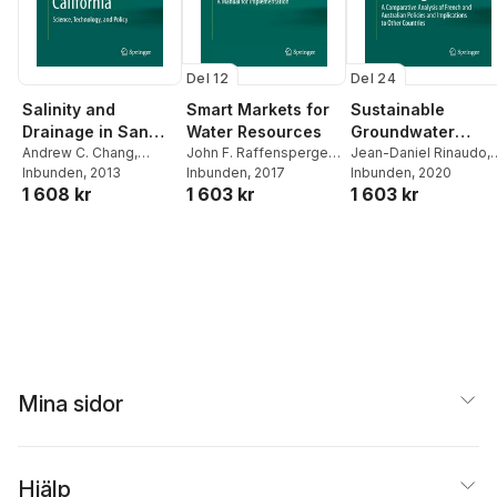
Del 12
Del 24
Salinity and
Smart Markets for
Sustainable
Drainage in San
Water Resources
Groundwater
Joaquin Valley,
Andrew C. Chang
,
John F. Raffensperger
,
Management
Jean-Daniel Rinaudo
,
Deborah Brawer Silva
Inbunden
, 2013
Mark W. Milke
Inbunden
, 2017
Cameron Holley
Inbunden
, 2020
,
Stev
California
1 608 kr
1 603 kr
1 603 kr
Barnett
,
Marielle
Montginoul
Mina sidor
Hjälp