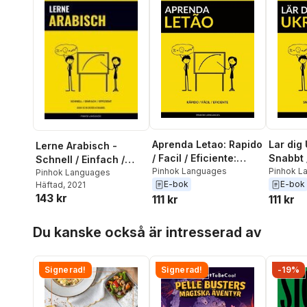
Aprenda Letao: Rapido
Lar dig
Lerne Arabisch -
/ Facil / Eficiente:
Snabbt /
Schnell / Einfach /
2000 Vocabularios
Pinhok Languages
Effektiv
Pinhok L
Effizient
Pinhok Languages
E-bok
E-bok
Chave
ordlisto
Häftad
, 2021
143 kr
111 kr
111 kr
Hoppa över listan
Du kanske också är intresserad av
Signerad!
Signerad!
-19%