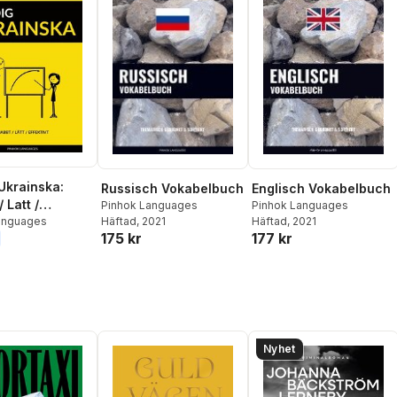
 Ukrainska:
Russisch Vokabelbuch
Englisch Vokabelbuch
 Latt /
Pinhok Languages
Pinhok Languages
t: 2000 viktiga
anguages
Häftad
, 2021
Häftad
, 2021
175 kr
177 kr
r
Nyhet