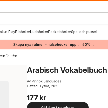
okus Play
E-böcker
Ljudböcker
Pocketböcker
Spel och pussel
Skapa nya rutiner – hälsoböcker upp till 50% →
ningsförmåga
Arabisch Vokabelbuch
Av
Pinhok Languages
Häftad, Tyska, 2021
177 kr
Lägg i varukorg