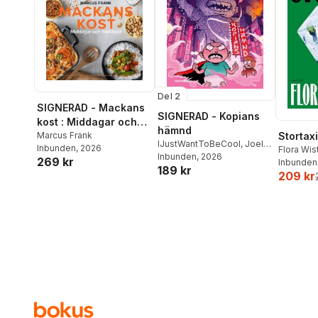
Del 2
SIGNERAD - Mackans
SIGNERAD - Kopians
kost : Middagar och
hämnd
matlådor
Marcus Frank
Stortaxi
IJustWantToBeCool
,
Joel
Inbunden
, 2026
Flora Wi
Adolphson
Inbunden
, 2026
,
Emil Ejdemo
269 kr
Inbunden
189 kr
Beer
,
Victor Beer
209 kr