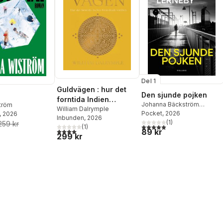
Del 1
Guldvägen : hur det
Den sjunde pojken
forntida Indien
Johanna Bäckström
ström
förändrade världen
William Dalrymple
Lerneby
Pocket
, 2026
, 2026
Inbunden
, 2026
(
1
)
259 kr
5,0
utav 5 stjärnor. Totalt ant
(
1
)
4,0
utav 5 stjärnor. Totalt antal röster:
89 kr
299 kr