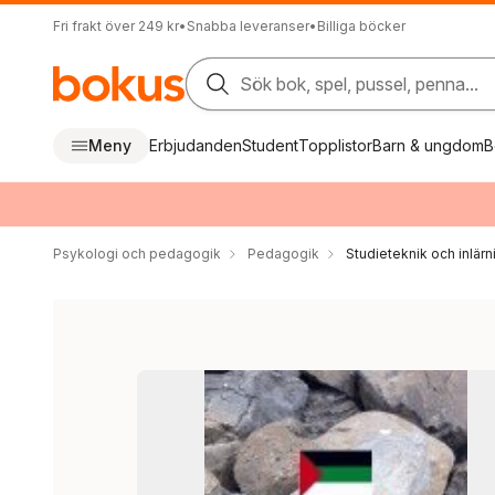
Fri frakt över 249 kr
•
Snabba leveranser
•
Billiga böcker
Sök bok, spel, pussel, penna...
Meny
Erbjudanden
Student
Topplistor
Barn & ungdom
B
Psykologi och pedagogik
Pedagogik
Studieteknik och inlär