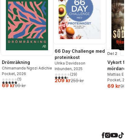
66 Day Challenge med
Del 2
proteinkost
Drömräkning
Vykort från en
Ulrika Davidsson
Chimamanda Ngozi Adichie
mördare
Inbunden
, 2025
Pocket
, 2026
Mattias Edvards
(
29
)
4,3
utav 5 stjärnor. Totalt antal röster:
al röster:
(
1
)
209 kr
Pocket
, 2026
259 kr
5,0
utav 5 stjärnor. Totalt antal röster:
69 kr
99 kr
69 kr
99 kr