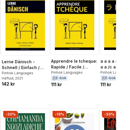
Apprendre le tcheque:
a a a a e za a a a a a a
Lerne Dänisch -
Rapide / Facile /
a a /c a /aS cZ cs :
Schnell / Einfach /
Efficace: 2000
Pinhok Languages
2000a e e a a a a a a
Pinhok Languag
Effizient
Pinhok Languages
E-bok
E-bok
vocabulaires cles
a
Häftad
, 2021
142 kr
111 kr
111 kr
-30%
-19%
-30%