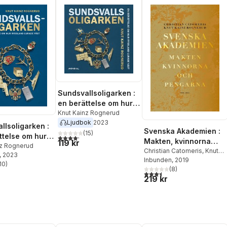
Sundsvallsoligarken :
en berättelse om hur
Ryssland lurade väst
Knut Kainz Rognerud
Ljudbok
2023
llsoligarken :
Svenska Akademien :
(
15
)
ttelse om hur
4,2
utav 5 stjärnor. Totalt antal röster:
Makten, kvinnorna
119 kr
d lurade väst
nz Rognerud
och pengarna
Christian Catomeris
,
Knut
, 2023
Kainz Rognerud
Inbunden
, 2019
10
)
stjärnor. Totalt antal röster:
(
8
)
3,5
utav 5 stjärnor. Totalt ant
219 kr