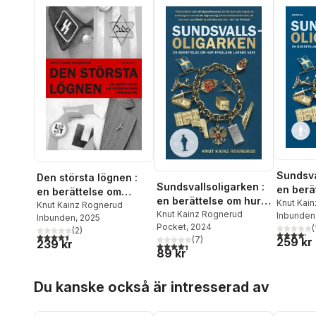
Sundsva
Den största lögnen :
Sundsvallsoligarken :
en berä
en berättelse om
en berättelse om hur
Rysslan
Knut Kai
Förintelsens
Knut Kainz Rognerud
Ryssland lurade väst
Knut Kainz Rognerud
Inbunden
Inbunden
, 2025
förnekare
Pocket
, 2024
(
(
2
)
4,2
utav 5 
4,5
utav 5 stjärnor. Totalt antal röster:
(
7
)
259 kr
239 kr
4,4
utav 5 stjärnor. Totalt antal röster:
89 kr
Hoppa över listan
Du kanske också är intresserad av