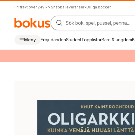
Fri frakt över 249 kr
•
Snabba leveranser
•
Billiga böcker
Sök bok, spel, pussel, penna...
Meny
Erbjudanden
Student
Topplistor
Barn & ungdom
B