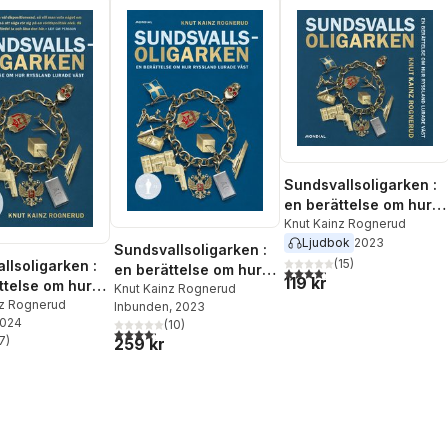
Sundsvallsoligarken :
en berättelse om hur
Ryssland lurade väst
Knut Kainz Rognerud
Ljudbok
2023
Sundsvallsoligarken :
(
15
)
llsoligarken :
en berättelse om hur
4,2
utav 5 stjärnor. Totalt ant
119 kr
ttelse om hur
Ryssland lurade väst
Knut Kainz Rognerud
d lurade väst
nz Rognerud
Inbunden
, 2023
2024
(
10
)
4,2
utav 5 stjärnor. Totalt antal röster:
7
)
259 kr
stjärnor. Totalt antal röster: