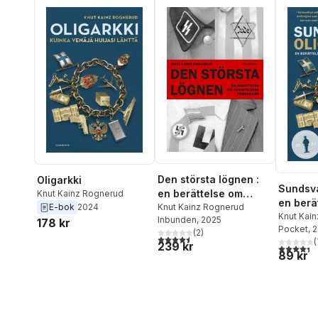
Den största lögnen :
Oligarkki
Sundsva
en berättelse om
Knut Kainz Rognerud
en berä
Förintelsens
Knut Kainz Rognerud
E-bok
2024
Rysslan
Knut Kai
Inbunden
, 2025
förnekare
178 kr
Pocket
, 
(
2
)
4,5
utav 5 stjärnor. Totalt antal röster:
(
239 kr
4,4
utav 5 
89 kr