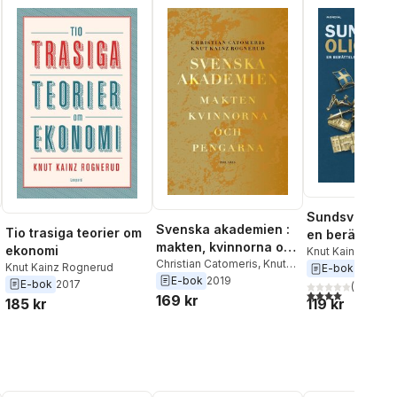
Sundsvallsolig
Svenska akademien :
Tio trasiga teorier om
en berättelse
makten, kvinnorna och
ekonomi
Ryssland lura
Knut Kainz Rogn
pengarna.
Christian Catomeris
,
Knut
Knut Kainz Rognerud
E-bok
2023
Kainz Rognerud
E-bok
2019
E-bok
2017
(
3
)
4,0
utav 5 stjärnor
169 kr
185 kr
119 kr
al röster: