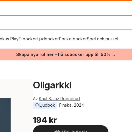
okus Play
E-böcker
Ljudböcker
Pocketböcker
Spel och pussel
Skapa nya rutiner – hälsoböcker upp till 50% →
Oligarkki
Av
Knut Kainz Rognerud
Ljudbok
Finska
, 
2024
194 kr