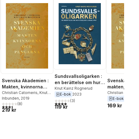
Sundsvallsoligarken :
Svenska Akademien :
Svenska akad
en berättelse om hur
al röster:
Makten, kvinnorna
makten, kvinn
Ryssland lurade väst
Knut Kainz Rognerud
och pengarna
Christian Catomeris
,
Knut
pengarna.
Christian Catome
E-bok
2023
Kainz Rognerud
Inbunden
, 2019
Kainz Rognerud
E-bok
2019
(
3
)
4,0
utav 5 stjärnor. Totalt antal röster:
(
8
)
169 kr
119 kr
3,5
utav 5 stjärnor. Totalt antal röster:
219 kr