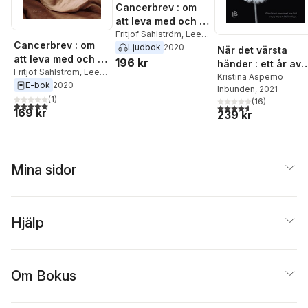
Cancerbrev : om
att leva med och dö
av cancer
Fritjof Sahlström
,
Leena
Cancerbrev : om
Sahlström
Ljudbok
2020
När det värsta
att leva med och dö
196 kr
händer : ett år av
av cancer
Fritjof Sahlström
,
Leena
djupaste sorg,
Kristina Aspemo
Sahlström
E-bok
2020
Inbunden
, 2021
kärlek och
(
1
)
(
16
)
förundran
5,0
utav 5 stjärnor. Totalt antal röster:
4,6
utav 5 stjärnor. Tota
169 kr
239 kr
Mina sidor
Hjälp
Om Bokus