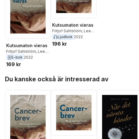
Kutsumaton vieras
Fritjof Sahlström
,
Leena
Sahlström
Ljudbok
2022
196 kr
Kutsumaton vieras
Fritjof Sahlström
,
Leena
Sahlström
E-bok
2022
169 kr
Hoppa över listan
Du kanske också är intresserad av