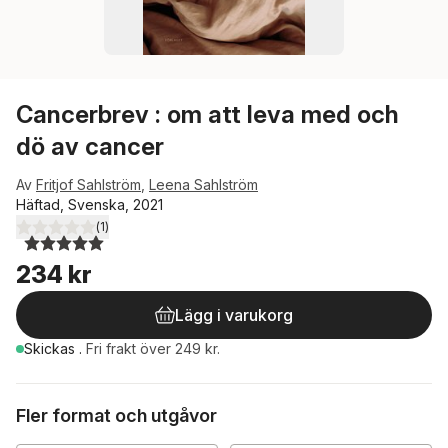
Cancerbrev : om att leva med och
dö av cancer
Av
Fritjof Sahlström
,
Leena Sahlström
Häftad, Svenska, 2021
(
1
)
5,0
utav 5 stjärnor. Totalt antal röster:
234 kr
Lägg i varukorg
Skickas
.
Fri frakt över 249 kr.
Fler format och utgåvor