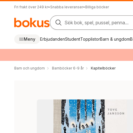
Fri frakt över 249 kr
•
Snabba leveranser
•
Billiga böcker
Sök bok, spel, pussel, penna...
Meny
Erbjudanden
Student
Topplistor
Barn & ungdom
B
Barn och ungdom
Barnböcker 6-9 år
Kapitelböcker