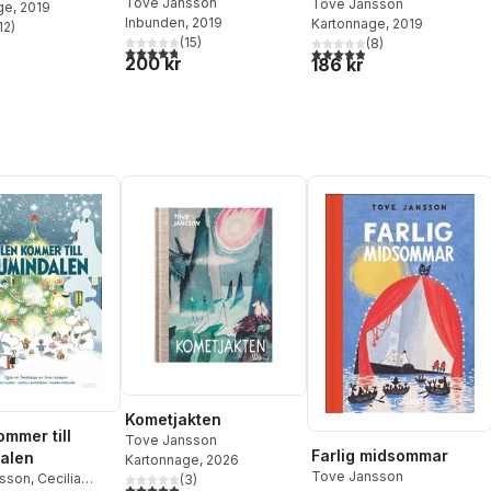
Tove Jansson
Tove Jansson
ge
, 2019
Inbunden
, 2019
Kartonnage
, 2019
12
)
stjärnor. Totalt antal röster:
(
15
)
(
8
)
4,8
utav 5 stjärnor. Totalt antal röster:
4,9
utav 5 stjärnor. Totalt ant
200 kr
186 kr
Kometjakten
ommer till
Tove Jansson
Farlig midsommar
alen
Kartonnage
, 2026
Tove Jansson
sson
,
Cecilia
(
3
)
5,0
utav 5 stjärnor. Totalt antal röster: