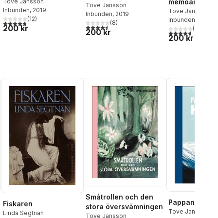
Tove Jansson
memoarer
Tove Jansson
Inbunden
, 2019
Tove Jansson
Inbunden
, 2019
(
12
)
Inbunden
, 2019
4,7
utav 5 stjärnor. Totalt antal röster:
(
8
)
al röster:
4,5
utav 5 stjärnor. Totalt antal röster:
200 kr
(
5
)
200 kr
4,6
utav 5 stjärnor
200 kr
Småtrollen och den
Pappan och h
Fiskaren
stora översvämningen
Tove Jansson
Linda Segtnan
Tove Jansson