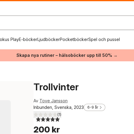
okus Play
E-böcker
Ljudböcker
Pocketböcker
Spel och pussel
Skapa nya rutiner – hälsoböcker upp till 50% →
Trollvinter
Av
Tove Jansson
Inbunden, Svenska, 2023
6-9 år
(
1
)
5,0
utav 5 stjärnor. Totalt antal röster:
200 kr