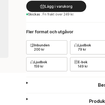
Lägg i varukorg
Skickas
.
Fri frakt över 249 kr.
Fler format och utgåvor
Inbunden
Ljudbok
200 kr
79 kr
Ljudbok
E-bok
159 kr
149 kr
Be
Produk