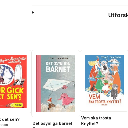
Utfors
Vem ska trösta
k det sen?
Det osynliga barnet
Knyttet?
sson