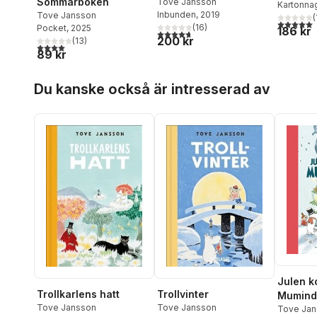
Sommarboken
Tove Jansson
Kartonna
Inbunden
, 2019
Tove Jansson
(
5,0
utav 5 
(
16
)
Pocket
, 2025
186 kr
4,7
utav 5 stjärnor. Totalt antal röster:
200 kr
(
13
)
4,0
utav 5 stjärnor. Totalt antal röster:
89 kr
Hoppa över listan
Du kanske också är intresserad av
Julen k
Trollkarlens hatt
Trollvinter
Mumind
Tove Jansson
Tove Jansson
Tove Jan