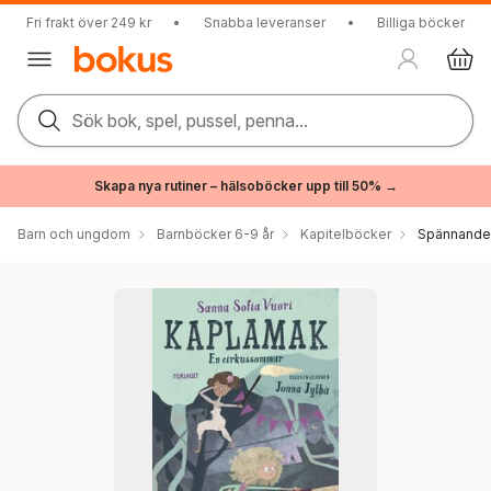
Fri frakt över 249 kr
•
Snabba leveranser
•
Billiga böcker
Sök bok, spel, pussel, penna...
Skapa nya rutiner – hälsoböcker upp till 50% →
Barn och ungdom
Barnböcker 6-9 år
Kapitelböcker
Spännande 