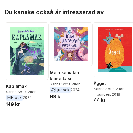
Hoppa över listan
Du kanske också är intresserad av
Main kamalan
kipeä käsi
Ägget
Sanna Sofia Vuori
Kaplamak
Sanna Sofia Vuori
Ljudbok
2024
Sanna Sofia Vuori
Inbunden
, 2018
99 kr
E-bok
2024
44 kr
149 kr