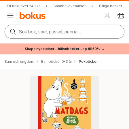
Fri frakt över 249 kr
•
Snabba leveranser
•
Billiga böcker
Sök bok, spel, pussel, penna...
Skapa nya rutiner – hälsoböcker upp till 50% →
Barn och ungdom
Barnböcker 0-3 år
Pekböcker