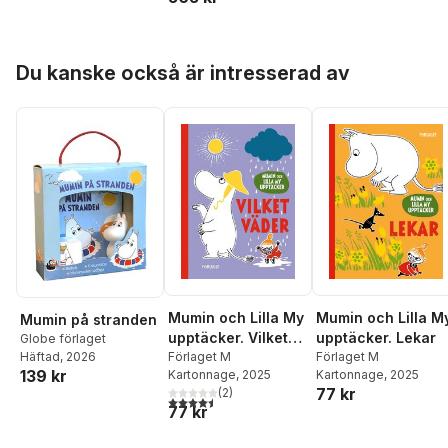
Hoppa över listan
Du kanske också är intresserad av
Mumin och Lilla My
Mumin och Lilla M
Mumin på stranden
upptäcker. Vilket
upptäcker. Lekar
Globe förlaget
väder
Förlaget M
Förlaget M
Häftad
, 2026
139 kr
Kartonnage
, 2025
Kartonnage
, 2025
77 kr
(
2
)
4,5
utav 5 stjärnor. Totalt antal röster:
77 kr