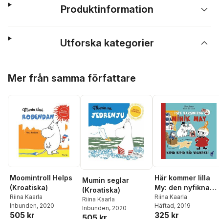
Produktinformation
Utforska kategorier
Hoppa över listan
Mer från samma författare
Moomintroll Helps
Här kommer lilla
Mumin seglar
(Kroatiska)
My: den nyfikna
(Kroatiska)
Riina Kaarla
vintergästen
Riina Kaarla
Riina Kaarla
Inbunden
, 2020
Häftad
, 2019
(Turkiska)
Inbunden
, 2020
505 kr
325 kr
505 kr