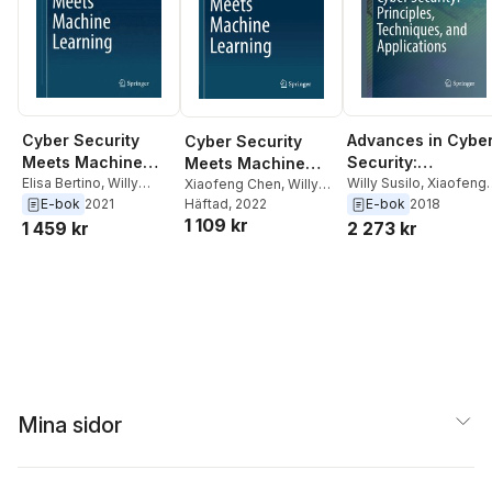
Cyber Security
Advances in Cybe
Cyber Security
Meets Machine
Security:
Meets Machine
Learning
Elisa Bertino
,
Willy
Principles,
Willy Susilo
,
Xiaofeng
Learning
Xiaofeng Chen
,
Willy
Susilo
,
Xiaofeng Chen
Chen
,
Kuan-Ching Li
Susilo
Häftad
,
, 2022
Elisa Bertino
E-bok
2021
E-bok
2018
Techniques, and
1 109 kr
1 459 kr
2 273 kr
Applications
Mina sidor