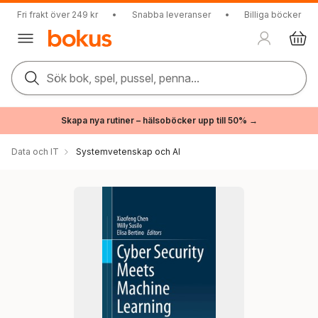
Fri frakt över 249 kr
•
Snabba leveranser
•
Billiga böcker
Sök bok, spel, pussel, penna...
Skapa nya rutiner – hälsoböcker upp till 50% →
Data och IT
Systemvetenskap och AI