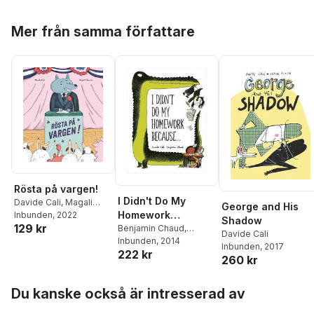
Hoppa över listan
Mer från samma författare
Rösta på vargen!
I Didn't Do My
Davide Cali
,
Magali
George and His
Homework
Clavelet
Inbunden
, 2022
Shadow
129 kr
Because...
Benjamin Chaud
,
Davide Cali
Davide Cali
Inbunden
, 2014
Inbunden
, 2017
222 kr
260 kr
Hoppa över listan
Du kanske också är intresserad av