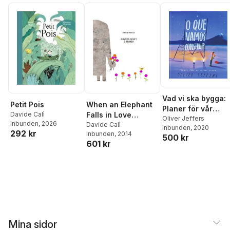
Vad vi ska bygga:
Petit Pois
When an Elephant
Planer för vår
Davide Calì
Falls in Love
framtid tillsamman
Oliver Jeffers
Inbunden
, 2026
(Italienska)
Davide Calì
Inbunden
, 2020
(Portugisiska)
292 kr
Inbunden
, 2014
500 kr
601 kr
Mina sidor