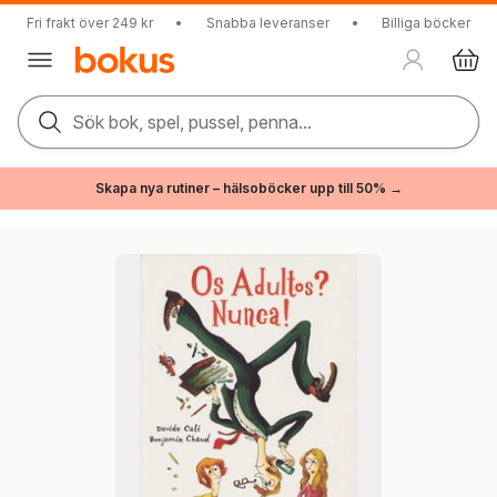
Fri frakt över 249 kr
•
Snabba leveranser
•
Billiga böcker
Sök bok, spel, pussel, penna...
Skapa nya rutiner – hälsoböcker upp till 50% →