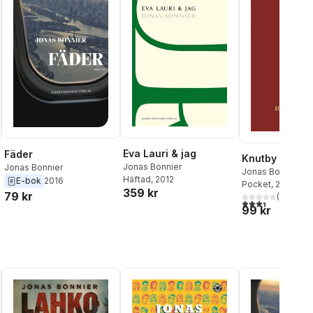
Eva Lauri & jag
Fäder
Knutby
Jonas Bonnier
Jonas Bonnier
Jonas Bonnier
Häftad
, 2012
E-bok
2016
Pocket
, 2020
359 kr
79 kr
(
8
)
3,4
utav 5 stjärnor
99 kr