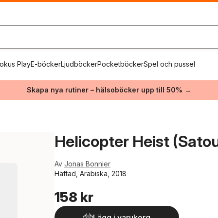
okus Play
E-böcker
Ljudböcker
Pocketböcker
Spel och pussel
Skapa nya rutiner – hälsoböcker upp till 50% →
Helicopter Heist (Sato
Av
Jonas Bonnier
Häftad, Arabiska, 2018
158 kr
Lägg i varukorg