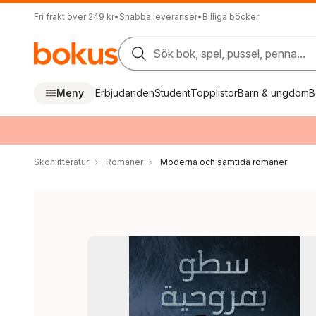
Fri frakt över 249 kr
•
Snabba leveranser
•
Billiga böcker
Sök bok, spel, pussel, penna...
Meny
Erbjudanden
Student
Topplistor
Barn & ungdom
B
Skönlitteratur
Romaner
Moderna och samtida romaner