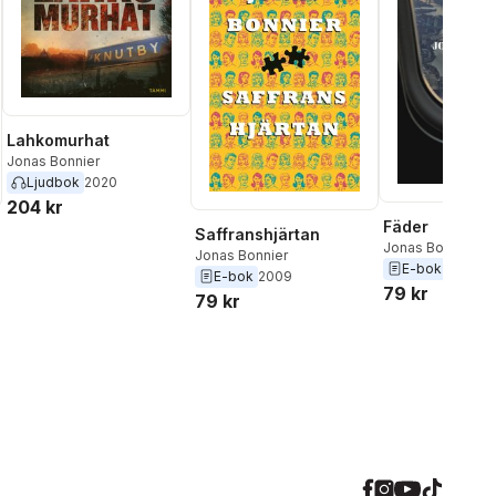
Lahkomurhat
Jonas Bonnier
Ljudbok
2020
204 kr
Fäder
Saffranshjärtan
Jonas Bonnier
Jonas Bonnier
E-bok
2016
E-bok
2009
79 kr
79 kr
al röster: