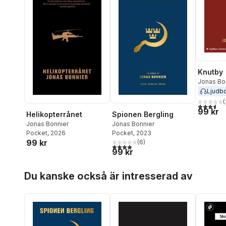
Knutby
Jonas Bo
Ljudb
(
3,6
utav 5 
99 kr
Helikopterrånet
Spionen Bergling
Jonas Bonnier
Jonas Bonnier
Pocket
, 2026
Pocket
, 2023
99 kr
(
6
)
4,0
utav 5 stjärnor. Totalt antal röster:
99 kr
Hoppa över listan
Du kanske också är intresserad av