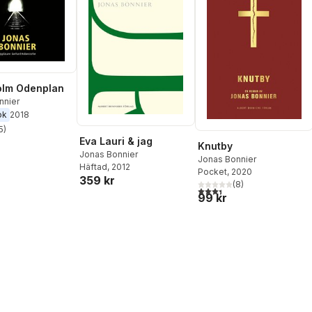
olm Odenplan
nnier
ok
2018
5
)
stjärnor. Totalt antal röster:
Eva Lauri & jag
Knutby
Jonas Bonnier
Jonas Bonnier
Häftad
, 2012
Pocket
, 2020
359 kr
(
8
)
3,4
utav 5 stjärnor. Totalt ant
99 kr