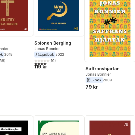
Spionen Bergling
nnier
Jonas Bonnier
ok
2019
Ljudbok
2022
38
)
(
19
)
stjärnor. Totalt antal röster:
4,1
utav 5 stjärnor. Totalt antal röster:
119 kr
Saffranshjärtan
Jonas Bonnier
E-bok
2009
79 kr