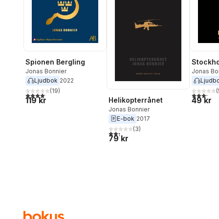
Spionen Bergling
Stockh
Jonas Bonnier
Jonas Bo
Ljudbok
2022
Ljudb
(
19
)
(
4,1
utav 5 stjärnor. Totalt antal röster:
3,2
utav 5 
119 kr
49 kr
Helikopterrånet
Jonas Bonnier
E-bok
2017
(
3
)
2,3
utav 5 stjärnor. Totalt antal röster:
79 kr