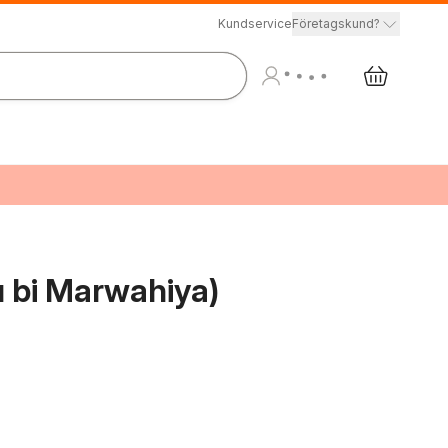
Kundservice
Företagskund?
u bi Marwahiya)