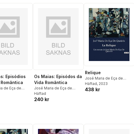
Relique
s: Episódios
Os Maias: Episódos da
José Maria de Eça de
 Romântica
Vida Romântica
Queirós
Häftad
, 2023
ia de Eça de
José Maria de Eça de
438 kr
Queirós
Häftad
240 kr