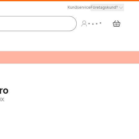
Kundservice
Företagskund?
ro
XIX