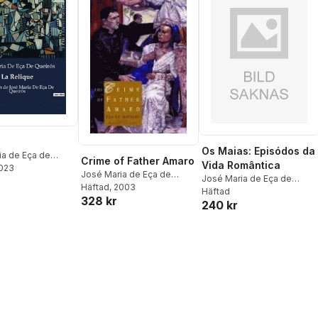
Os Maias: Episódos da
ia de Eça de
Crime of Father Amaro
Vida Romântica
2023
José Maria de Eça de
José Maria de Eça de
Queirós
Häftad
, 2003
Queirós
Häftad
328 kr
240 kr