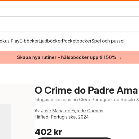
okus Play
E-böcker
Ljudböcker
Pocketböcker
Spel och pussel
Skapa nya rutiner – hälsoböcker upp till 50% →
O Crime do Padre Ama
Intrigas e Desejos no Clero Português do Século 
Av
José Maria de Eça de Queirós
Häftad, Portugisiska, 2024
402 kr