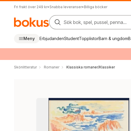
Fri frakt över 249 kr
•
Snabba leveranser
•
Billiga böcker
Sök bok, spel, pussel, penna...
Meny
Erbjudanden
Student
Topplistor
Barn & ungdom
B
Skönlitteratur
Romaner
Klassiska romaner/Klassiker