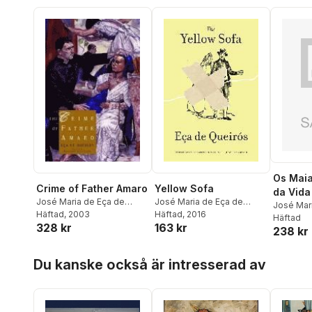
Os Maia
Crime of Father Amaro
Yellow Sofa
da Vida
José Maria de Eça de
José Maria de Eça de
José Mar
Queirós
Häftad
, 2003
Queirós
Häftad
, 2016
Queirós
Häftad
328 kr
163 kr
238 kr
Hoppa över listan
Du kanske också är intresserad av