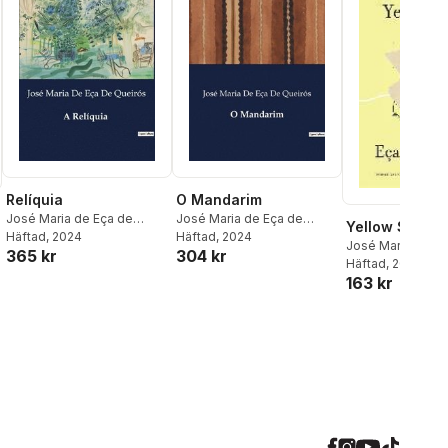
Relíquia
O Mandarim
José Maria de Eça de
José Maria de Eça de
Yellow Sofa
Queirós
Häftad
, 2024
Queirós
Häftad
, 2024
José Maria de Eç
365 kr
304 kr
Queirós
Häftad
, 2016
163 kr