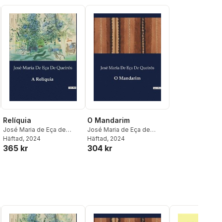
Relíquia
O Mandarim
José Maria de Eça de
José Maria de Eça de
Queirós
Häftad
, 2024
Queirós
Häftad
, 2024
365 kr
304 kr