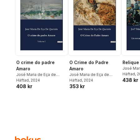
O crime do padre
O Crime do Padre
Relique
Amaro
Amaro
José Mar
Queirós
Häftad
, 
José Maria de Eça de
José Maria de Eça de
438 kr
Queirós
Häftad
, 2024
Queirós
Häftad
, 2024
408 kr
353 kr