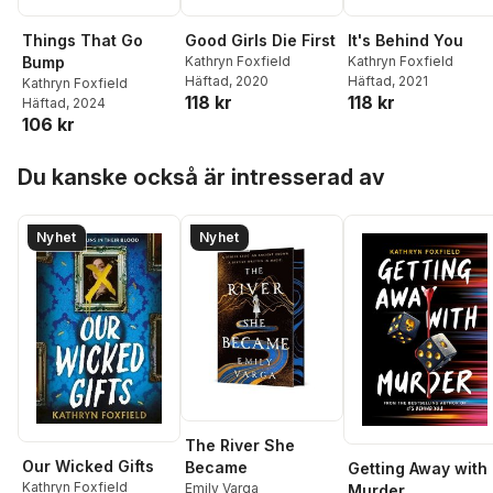
Things That Go
Good Girls Die First
It's Behind You
Bump
Kathryn Foxfield
Kathryn Foxfield
Häftad
, 2020
Häftad
, 2021
Kathryn Foxfield
118 kr
118 kr
Häftad
, 2024
106 kr
Hoppa över listan
Du kanske också är intresserad av
Nyhet
Nyhet
The River She
Our Wicked Gifts
Became
Getting Away with
Kathryn Foxfield
Emily Varga
Murder