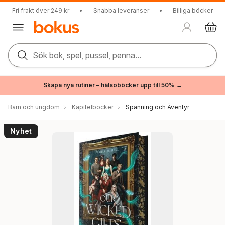
Fri frakt över 249 kr
•
Snabba leveranser
•
Billiga böcker
Sök bok, spel, pussel, penna...
Skapa nya rutiner – hälsoböcker upp till 50% →
Barn och ungdom
Kapitelböcker
Spänning och Äventyr
Nyhet