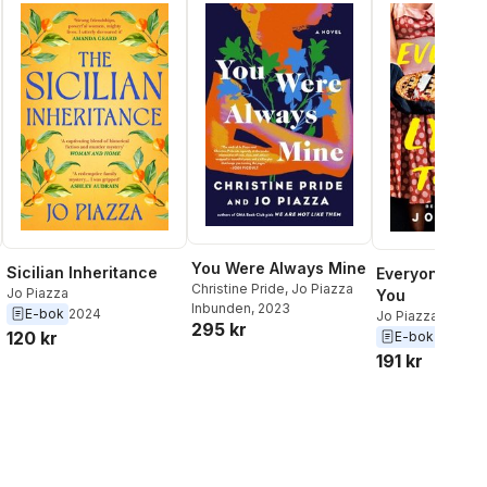
You Were Always Mine
Sicilian Inheritance
Everyone Is Ly
Christine Pride
,
Jo Piazza
Jo Piazza
You
Inbunden
, 2023
E-bok
2024
Jo Piazza
295 kr
120 kr
E-bok
2025
191 kr