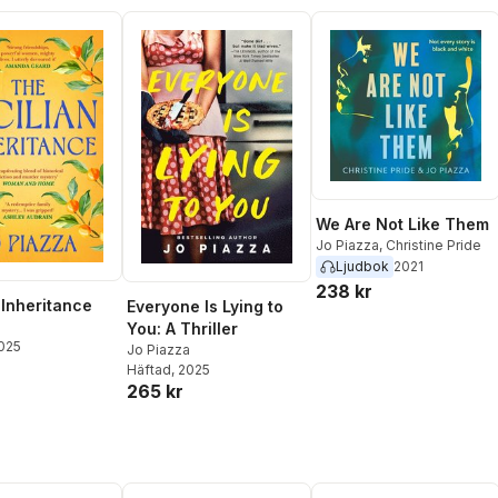
We Are Not Like Them
Jo Piazza
,
Christine Pride
Ljudbok
2021
238 kr
 Inheritance
Everyone Is Lying to
a
You: A Thriller
2025
Jo Piazza
Häftad
, 2025
265 kr