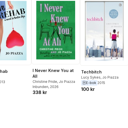
I Never Knew You at
ehab
Techbitch
All
a
Lucy Sykes
,
Jo Piazza
Christine Pride
,
Jo Piazza
2013
E-bok
2015
Inbunden
, 2026
100 kr
338 kr