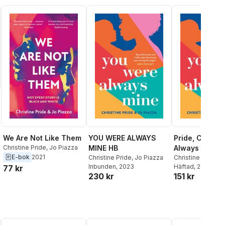
We Are Not Like Them
YOU WERE ALWAYS
Pride, C: You
Christine Pride
,
Jo Piazza
MINE HB
Always Mine
E-bok
2021
Christine Pride
,
Jo Piazza
Christine Pride
,
J
Inbunden
, 2023
Häftad
, 2023
77 kr
230 kr
151 kr