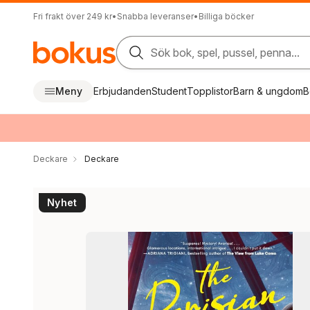
Fri frakt över 249 kr
•
Snabba leveranser
•
Billiga böcker
Sök bok, spel, pussel, penna...
Meny
Erbjudanden
Student
Topplistor
Barn & ungdom
B
Deckare
Deckare
Nyhet