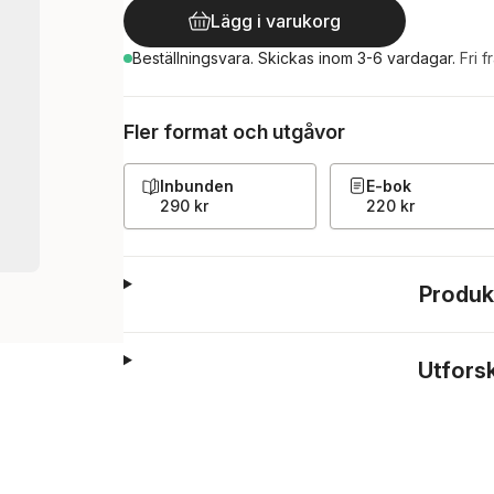
Lägg i varukorg
Beställningsvara.
Skickas
inom 3-6 vardagar
.
Fri f
Fler format och utgåvor
Inbunden
E-bok
290 kr
220 kr
Produk
Utfors