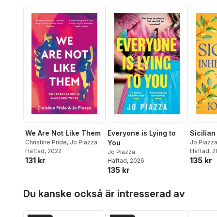
We Are Not Like Them
Everyone is Lying to
Sicilian
Christine Pride
,
Jo Piazza
You
Jo Piazz
Häftad
, 2022
Häftad
, 
Jo Piazza
131 kr
135 kr
Häftad
, 2026
135 kr
Hoppa över listan
Du kanske också är intresserad av