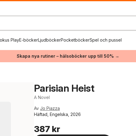
okus Play
E-böcker
Ljudböcker
Pocketböcker
Spel och pussel
Skapa nya rutiner – hälsoböcker upp till 50% →
Parisian Heist
A Novel
Av
Jo Piazza
Häftad, Engelska, 2026
387 kr