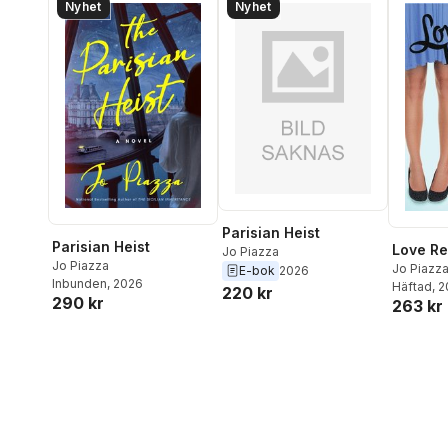
Nyhet
Nyhet
Parisian Heist
Parisian Heist
Love R
Jo Piazza
Jo Piazza
Jo Piazz
E-bok
2026
Inbunden
, 2026
Häftad
, 
220 kr
290 kr
263 kr