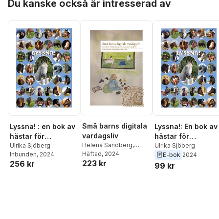
Du kanske också är intresserad av
Små barns digitala
Lyssna! : en bok av
Lyssna!: En bok av
vardagsliv
hästar för
hästar för
Helena Sandberg
,
människor
Ulrika Sjöberg
människor
Ulrika Sjöberg
Ulrika Sjöberg
Häftad
, 2024
,
Ebba
Inbunden
, 2024
E-bok
2024
223 kr
256 kr
Sundin
99 kr