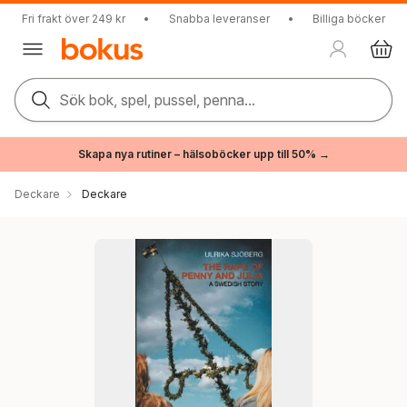
Fri frakt över 249 kr
•
Snabba leveranser
•
Billiga böcker
Sök bok, spel, pussel, penna...
Skapa nya rutiner – hälsoböcker upp till 50% →
Deckare
Deckare