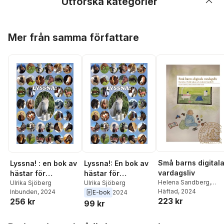
Utforska kategorier
Hoppa över listan
Mer från samma författare
Små barns digital
Lyssna! : en bok av
Lyssna!: En bok av
vardagsliv
hästar för
hästar för
Helena Sandberg
,
människor
Ulrika Sjöberg
människor
Ulrika Sjöberg
Ulrika Sjöberg
Häftad
, 2024
,
Ebba
Inbunden
, 2024
E-bok
2024
223 kr
256 kr
Sundin
99 kr
Hoppa över listan