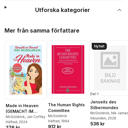
Utforska kategorier
Hoppa över listan
Mer från samma författare
Nyhet
Del 1
Jenseits des
The Human Rights
Made in Heaven
Silbermondes
Committee
(GEMACHT IM
McGoldrick
,
Nik Jame
McGoldrick
HIMMEL)
McGoldrick
,
Jan Coffey
Inbunden
, 2026
Häftad
, 1994
Häftad
, 2024
536 kr
912 kr
276 kr