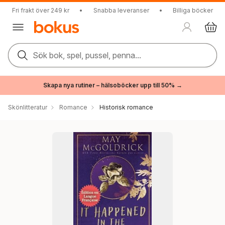
Fri frakt över 249 kr
•
Snabba leveranser
•
Billiga böcker
Sök bok, spel, pussel, penna...
Skapa nya rutiner – hälsoböcker upp till 50% →
Skönlitteratur
Romance
Historisk romance