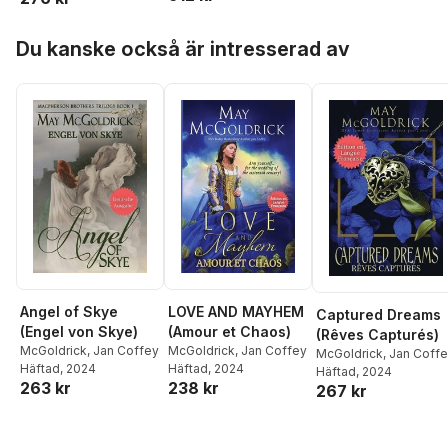
Hoppa över listan
Du kanske också är intresserad av
Angel of Skye
LOVE AND MAYHEM
Captured Dreams
(Engel von Skye)
(Amour et Chaos)
(Rêves Capturés)
McGoldrick
,
Jan Coffey
McGoldrick
,
Jan Coffey
McGoldrick
,
Jan Coff
Häftad
, 2024
Häftad
, 2024
Häftad
, 2024
263 kr
238 kr
267 kr