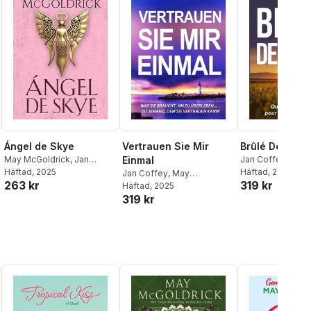
Ángel de Skye
Vertrauen Sie Mir
Brûlé Deux Fo
May McGoldrick
,
Jan
Einmal
Jan Coffey
,
May
Coffey
Häftad
, 2025
McGoldrick
Häftad
, 2025
Jan Coffey
,
May
263 kr
319 kr
McGoldrick
Häftad
, 2025
319 kr