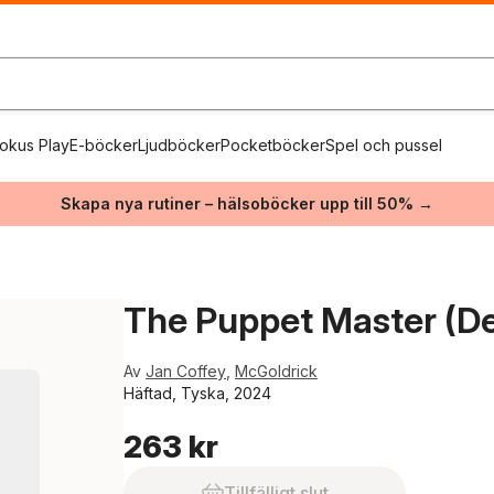
okus Play
E-böcker
Ljudböcker
Pocketböcker
Spel och pussel
Skapa nya rutiner – hälsoböcker upp till 50% →
The Puppet Master (De
Av
Jan Coffey
,
McGoldrick
Häftad, Tyska, 2024
263 kr
Tillfälligt slut