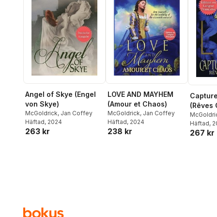
Angel of Skye (Engel
LOVE AND MAYHEM
Captur
von Skye)
(Amour et Chaos)
(Rêves 
McGoldrick
,
Jan Coffey
McGoldrick
,
Jan Coffey
McGoldri
Häftad
, 2024
Häftad
, 2024
Häftad
, 
263 kr
238 kr
267 kr