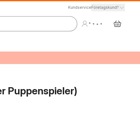
Kundservice
Företagskund?
r Puppenspieler)