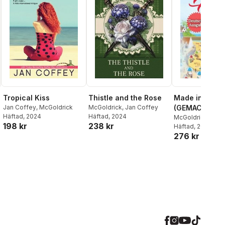
Tropical Kiss
Thistle and the Rose
Made in Heav
Jan Coffey
,
McGoldrick
McGoldrick
,
Jan Coffey
(GEMACHT IM
Häftad
, 2024
Häftad
, 2024
McGoldrick
,
Jan 
198 kr
238 kr
Häftad
, 2024
276 kr