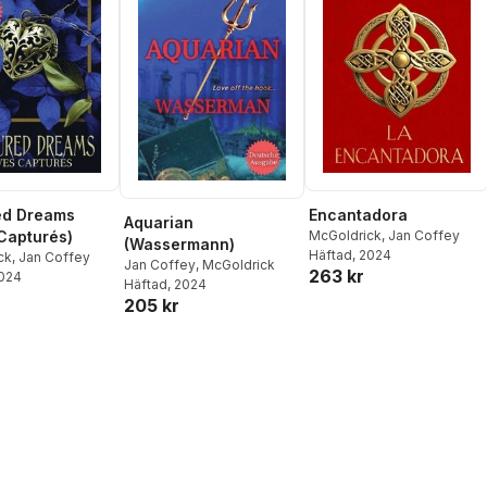
ed Dreams
Encantadora
Aquarian
Capturés)
McGoldrick
,
Jan Coffey
(Wassermann)
Häftad
, 2024
ck
,
Jan Coffey
Jan Coffey
,
McGoldrick
263 kr
2024
Häftad
, 2024
205 kr