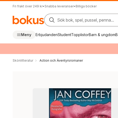
Fri frakt över 249 kr
•
Snabba leveranser
•
Billiga böcker
Sök bok, spel, pussel, penna...
Meny
Erbjudanden
Student
Topplistor
Barn & ungdom
B
Skönlitteratur
Action och Äventyrsromaner