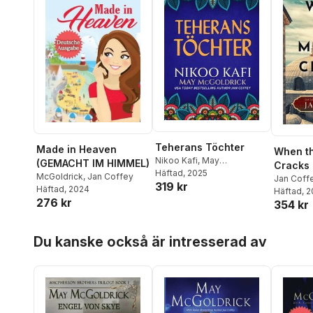
Teherans Töchter
Made in Heaven
When th
Nikoo Kafi
,
May
(GEMACHT IM HIMMEL)
Cracks
McGoldrick
Häftad
, 2025
,
Jan Coffey
McGoldrick
,
Jan Coffey
Jan Coff
319 kr
Häftad
, 2024
McGoldri
Häftad
, 
276 kr
354 kr
Hoppa över listan
Du kanske också är intresserad av