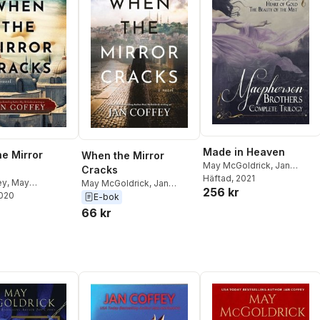
Made in Heaven
e Mirror
When the Mirror
May McGoldrick
,
Jan
Cracks
Coffey
Häftad
, 2021
ey
,
May
May McGoldrick
,
Jan
256 kr
ck
2020
Coffey
E-bok
66 kr