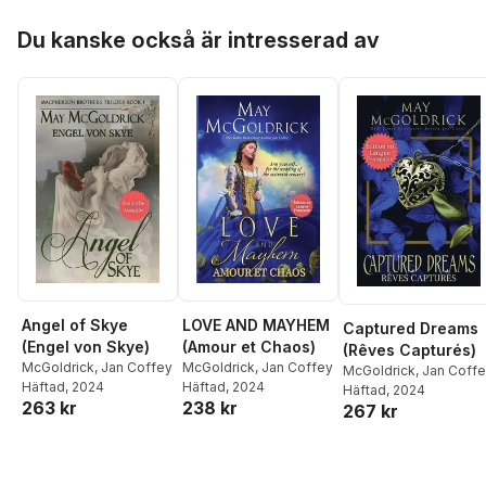
Hoppa över listan
Du kanske också är intresserad av
Angel of Skye
LOVE AND MAYHEM
Captured Dreams
(Engel von Skye)
(Amour et Chaos)
(Rêves Capturés)
McGoldrick
,
Jan Coffey
McGoldrick
,
Jan Coffey
McGoldrick
,
Jan Coff
Häftad
, 2024
Häftad
, 2024
Häftad
, 2024
263 kr
238 kr
267 kr