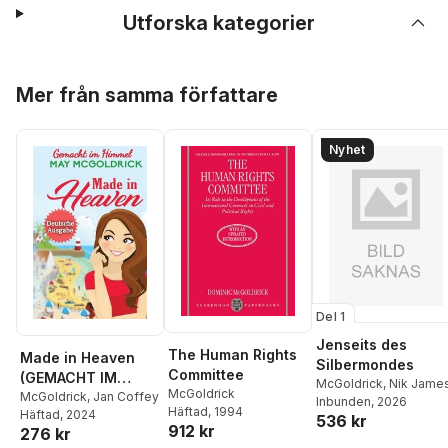
Utforska kategorier
Hoppa över listan
Mer från samma författare
Nyhet
Del 1
Jenseits des
The Human Rights
Made in Heaven
Silbermondes
Committee
(GEMACHT IM
McGoldrick
,
Nik Jame
McGoldrick
HIMMEL)
McGoldrick
,
Jan Coffey
Inbunden
, 2026
Häftad
, 1994
Häftad
, 2024
536 kr
912 kr
276 kr