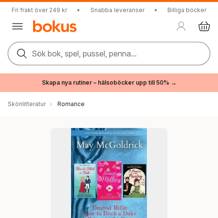
Fri frakt över 249 kr
•
Snabba leveranser
•
Billiga böcker
Sök bok, spel, pussel, penna...
Skapa nya rutiner – hälsoböcker upp till 50% →
Skönlitteratur
Romance