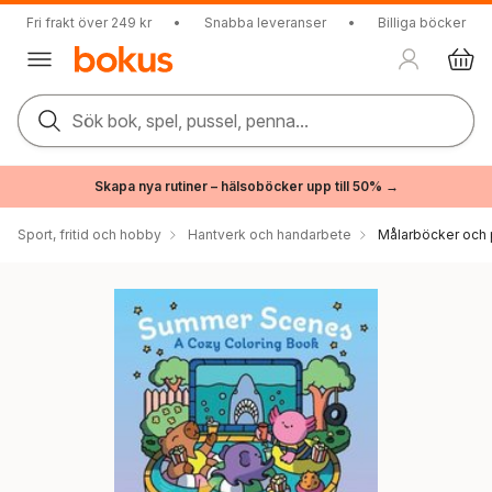
Fri frakt över 249 kr
•
Snabba leveranser
•
Billiga böcker
Sök bok, spel, pussel, penna...
Skapa nya rutiner – hälsoböcker upp till 50% →
Sport, fritid och hobby
Hantverk och handarbete
Målarböcker och 