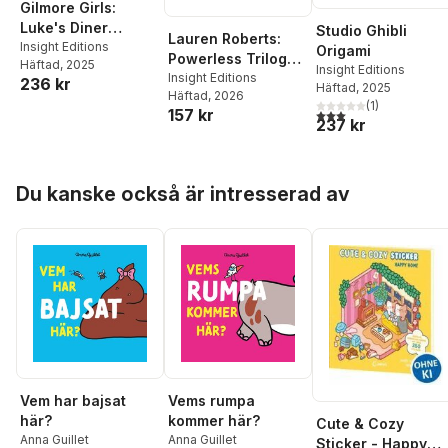
Gilmore Girls:
Luke's Diner
Studio Ghibli
Lauren Roberts:
Coffee Cup Candle
Insight Editions
Origami
Powerless Trilogy
Häftad
, 2025
Insight Editions
Deluxe Bookmark
Insight Editions
236 kr
Häftad
, 2025
Häftad
, 2026
Set (Set of 3)
(
1
)
157 kr
3,0
utav 5 stjärnor. Tota
237 kr
Hoppa över listan
Du kanske också är intresserad av
Vem har bajsat
Vems rumpa
här?
kommer här?
Cute & Cozy
Anna Guillet
Anna Guillet
Sticker - Happy