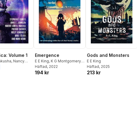
ica: Volume 1
Emergence
Gods and Monsters
akusha
,
Nancy
E E King
,
K G Montgomery
,
E E King
dman
,
Mike
Lexie Kunz
Häftad
, 2022
Häftad
, 2025
194 kr
213 kr
Mary Mascari
,
Gary
 E King
,
Ciro
L. H. Davis
,
L Chan
,
audhuri
,
Marina
mes Beamon
,
Bo
ole Talabi
,
Holly
d
,
Patrice Sarath
,
well Russell
,
Johnson
,
e Burgis