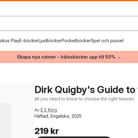
okus Play
E-böcker
Ljudböcker
Pocketböcker
Spel och pussel
Skapa nya rutiner – hälsoböcker upp till 50% →
Dirk Quigby's Guide to 
All you need to know to choose the right heaven
Av
E E King
Häftad, Engelska, 2025
219 kr