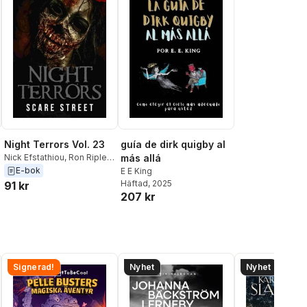
Night Terrors Vol. 23
guía de dirk quigby al
Nick Efstathiou
,
Ron Ripley
,
más allá
Morgan Quaid
,
MJ Gardner
,
E-bok
E E King
Thomas Nicholson
,
Mark
Häftad
, 2025
91 kr
Towse
,
Adam Newnham
,
207 kr
Richard Lau
,
E. E. King
,
Rachael Boucker
,
Gina
Easton
,
Peter J. Larrivee
,
Jim Nemeth
,
Dennis K.
Crosby
,
Justin Moritz
,
Signerad!
Nyhet
Nyhet
Scare Street