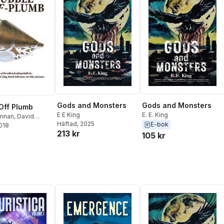
Gods and Monsters
Gods and Monsters
Off Plumb
E E King
E. E. King
ennan
,
David
Häftad
, 2025
E-bok
n
2018
,
E E King
213 kr
105 kr