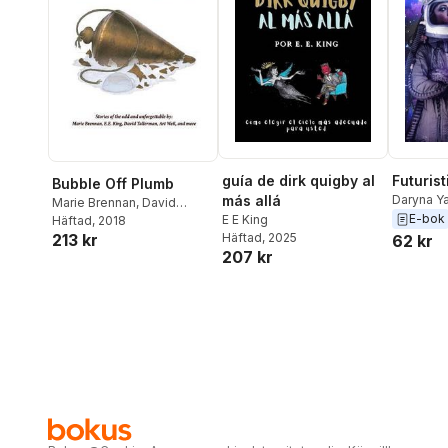
guía de dirk quigby al
Futurist
Bubble Off Plumb
más allá
Daryna Y
Marie Brennan
,
David
S.M. Wal
E-bok
E E King
Tallerman
Häftad
, 2018
,
E E King
Morgan
,
213 kr
Häftad
, 2025
62 kr
Kloster
,
E
207 kr
Faienza
,
Megan Ch
Berlin
,
Ja
Balder
,
W
Schofiel
Robert Lo
Anne E. 
Stephani