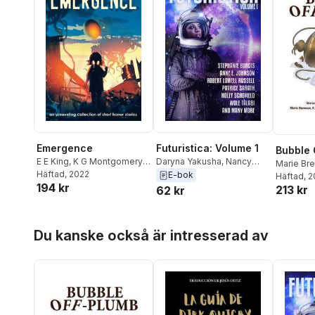
Emergence
Futuristica: Volume 1
Bubble 
E E King
,
K G Montgomery
,
Daryna Yakusha
,
Nancy
Marie Br
Lexie Kunz
Häftad
, 2022
S.M. Waldman
,
Mike
E-bok
Tallerma
Häftad
, 
194 kr
Morgan
,
Mary Mascari
,
Gary
213 kr
62 kr
Kloster
,
E E King
,
Ciro
Faienza
,
L. H. Davis
,
L Chan
,
Hoppa över listan
Megan Chaudhuri
,
Marina
Du kanske också är intresserad av
Berlin
,
James Beamon
,
Bo
Balder
,
Wole Talabi
,
Holly
Schofield
,
Patrice Sarath
,
Robert Lowell Russell
,
Anne E. Johnson
,
Stephanie Burgis