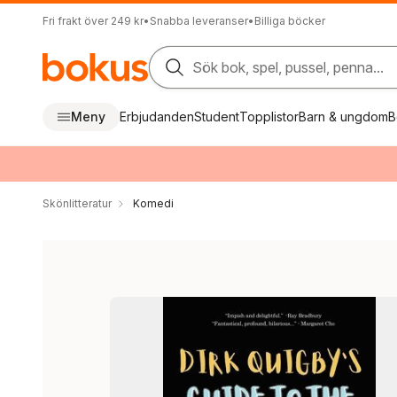
Fri frakt över 249 kr
•
Snabba leveranser
•
Billiga böcker
Sök bok, spel, pussel, penna...
Meny
Erbjudanden
Student
Topplistor
Barn & ungdom
B
Skönlitteratur
Komedi