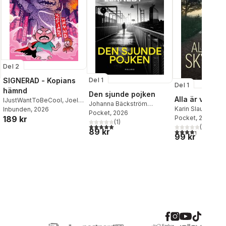
Del 2
SIGNERAD - Kopians
Del 1
Del 1
hämnd
Den sjunde pojken
Alla är vi skyl
IJustWantToBeCool
,
Joel
Johanna Bäckström
Karin Slaughter
Adolphson
Inbunden
, 2026
,
Emil Ejdemo
Lerneby
Pocket
, 2026
189 kr
Pocket
, 2026
Beer
,
Victor Beer
(
1
)
5,0
utav 5 stjärnor. Totalt antal röster:
(
10
)
89 kr
4,3
utav 5 stjärnor
99 kr