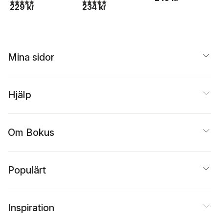
5,0
utav 5 stjärnor. Totalt antal röster:
5,0
utav 5 stjärnor. Totalt antal röster:
229 kr
234 kr
Mina sidor
Hjälp
Om Bokus
Populärt
Inspiration