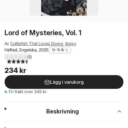
Lord of Mysteries, Vol. 1
Av
Cuttlefish That Loves Diving
,
Amixy
Häftad, Engelska, 2025
12-15 år
(
2
)
4,5
utav 5 stjärnor. Totalt antal röster:
234 kr
Lägg i varukorg
.
Fri frakt över 249 kr.
Beskrivning