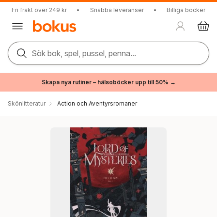
Fri frakt över 249 kr
•
Snabba leveranser
•
Billiga böcker
Sök bok, spel, pussel, penna...
Skapa nya rutiner – hälsoböcker upp till 50% →
Skönlitteratur
Action och Äventyrsromaner