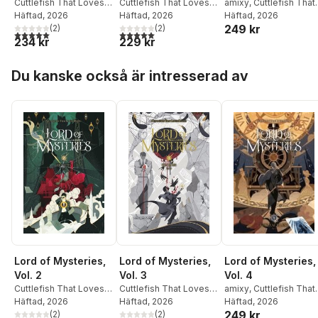
Cuttlefish That Loves
Cuttlefish That Loves
amixy
,
Cuttlefish That
Diving
Häftad
,
, 2026
Amixy
Diving
Häftad
,
, 2026
Amixy
Loves Diving
Häftad
, 2026
,
249 kr
(
2
)
(
2
)
webnovel
5,0
utav 5 stjärnor. Totalt antal röster:
5,0
utav 5 stjärnor. Totalt antal röster:
234 kr
229 kr
Hoppa över listan
Du kanske också är intresserad av
Lord of Mysteries,
Lord of Mysteries,
Lord of Mysteries,
Vol. 2
Vol. 3
Vol. 4
Cuttlefish That Loves
Cuttlefish That Loves
amixy
,
Cuttlefish That
Diving
Häftad
,
, 2026
Amixy
Diving
Häftad
,
, 2026
Amixy
Loves Diving
Häftad
, 2026
,
249 kr
(
2
)
(
2
)
webnovel