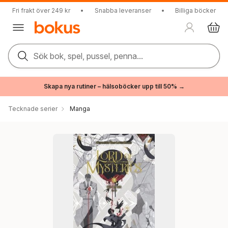
Fri frakt över 249 kr
•
Snabba leveranser
•
Billiga böcker
Sök bok, spel, pussel, penna...
Skapa nya rutiner – hälsoböcker upp till 50% →
Tecknade serier
Manga