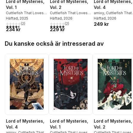
Lord of Mysteries,
Lord of Mysteries,
Lord of Mysteries,
Vol. 1
Vol. 2
Vol. 4
Cuttlefish That Loves
Cuttlefish That Loves
amixy
,
Cuttlefish That
Diving
Häftad
,
, 2025
Amixy
Diving
Häftad
,
, 2026
Amixy
Loves Diving
Häftad
, 2026
,
249 kr
(
2
)
(
2
)
webnovel
4,5
utav 5 stjärnor. Totalt antal röster:
5,0
utav 5 stjärnor. Totalt antal röster:
234 kr
229 kr
Hoppa över listan
Du kanske också är intresserad av
Lord of Mysteries,
Lord of Mysteries,
Lord of Mysteries,
Vol. 1
Vol. 2
Vol. 4
Cuttlefish That Loves
Cuttlefish That Loves
amixy
,
Cuttlefish That