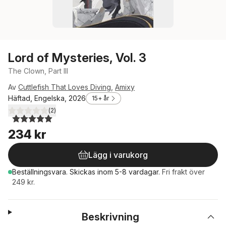
Lord of Mysteries, Vol. 3
The Clown, Part III
Av
Cuttlefish That Loves Diving
,
Amixy
Häftad, Engelska, 2026
15+ år
(
2
)
5,0
utav 5 stjärnor. Totalt antal röster:
234 kr
Lägg i varukorg
Beställningsvara.
Skickas
inom 5-8 vardagar
.
Fri frakt över
249 kr.
Beskrivning