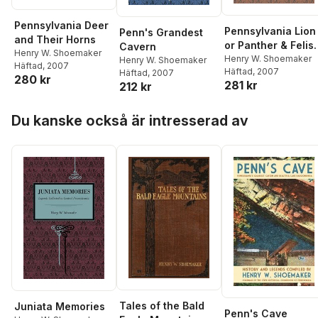
Pennsylvania Deer
Pennsylvania Lion
Penn's Grandest
and Their Horns
or Panther & Felis
Cavern
Henry W. Shoemaker
Catus in
Henry W. Shoemaker
Henry W. Shoemaker
Häftad
, 2007
Häftad
, 2007
Häftad
, 2007
Pennsylvania?
280 kr
281 kr
212 kr
Hoppa över listan
Du kanske också är intresserad av
Tales of the Bald
Juniata Memories
Penn's Cave