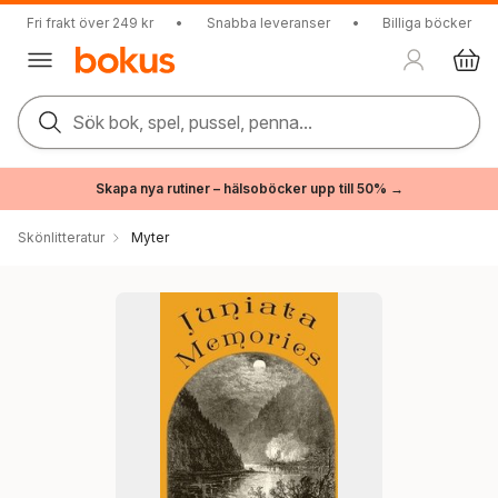
Fri frakt över 249 kr
•
Snabba leveranser
•
Billiga böcker
Sök bok, spel, pussel, penna...
Skapa nya rutiner – hälsoböcker upp till 50% →
Skönlitteratur
Myter