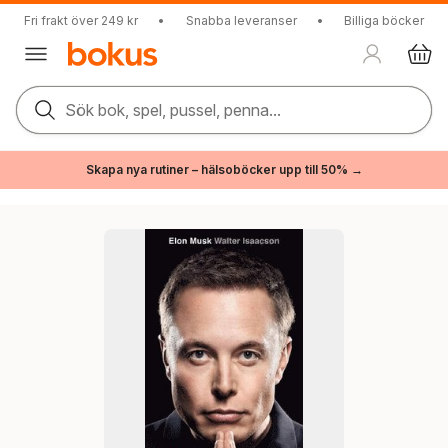
Fri frakt över 249 kr
•
Snabba leveranser
•
Billiga böcker
Sök bok, spel, pussel, penna...
Skapa nya rutiner – hälsoböcker upp till 50% →