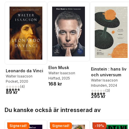
Elon Musk
Einstein : hans liv
Leonardo da Vinci
Walter Isaacson
och universum
Walter Isaacson
Häftad
, 2025
Walter Isaacson
Pocket
, 2020
168 kr
Inbunden
, 2024
(
4
)
4,8
utav 5 stjärnor. Totalt antal röster:
(
3
)
89 kr
5,0
utav 5 stjärnor. Tota
295 kr
Hoppa över listan
Du kanske också är intresserad av
Signerad!
Signerad!
-19%