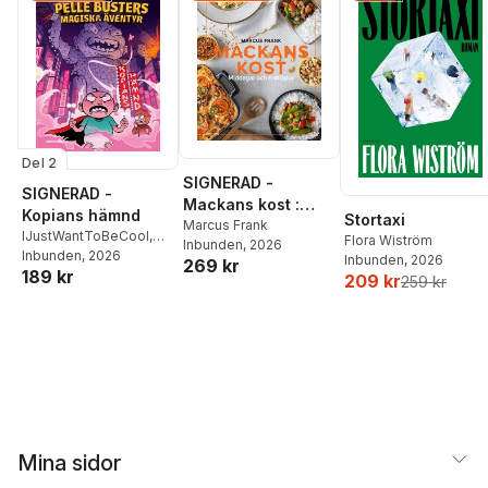
Del 2
SIGNERAD -
SIGNERAD -
Mackans kost :
Kopians hämnd
Stortaxi
Middagar och
Marcus Frank
IJustWantToBeCool
,
Flora Wiström
Inbunden
, 2026
matlådor
Joel Adolphson
Inbunden
, 2026
,
Emil
Inbunden
, 2026
269 kr
189 kr
Ejdemo Beer
,
Victor
209 kr
259 kr
Beer
Mina sidor