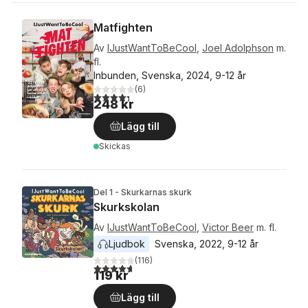
Matfighten
Av
IJustWantToBeCool
,
Joel Adolphson
m.
fl.
Inbunden, Svenska, 2024, 9-12 år
(
6
)
4,3
utav 5 stjärnor. Totalt antal röster:
248 kr
Lägg till
Skickas
Del 1 - Skurkarnas skurk
Skurkskolan
Av
IJustWantToBeCool
,
Victor Beer
m. fl.
Ljudbok
Svenska
, 
2022
, 
9-12 år
(
116
)
4,7
utav 5 stjärnor. Totalt antal röster:
119 kr
Lägg till