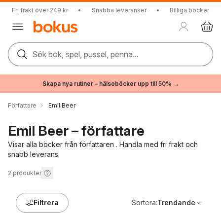
Fri frakt över 249 kr
•
Snabba leveranser
•
Billiga böcker
Sök bok, spel, pussel, penna...
Skapa nya rutiner – hälsoböcker upp till 50% →
Författare
Emil Beer
Emil Beer – författare
Visar alla böcker från författaren . Handla med fri frakt och
snabb leverans.
2
produkter
Filtrera
Sortera:
Trendande