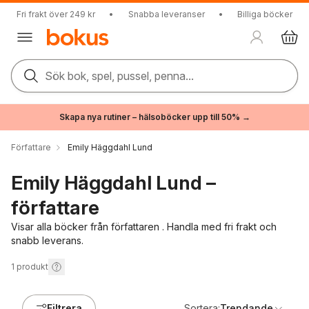
Fri frakt över 249 kr
•
Snabba leveranser
•
Billiga böcker
Sök bok, spel, pussel, penna...
Skapa nya rutiner – hälsoböcker upp till 50% →
Författare
Emily Häggdahl Lund
Emily Häggdahl Lund –
författare
Visar alla böcker från författaren . Handla med fri frakt och
snabb leverans.
1
produkt
Filtrera
Sortera:
Trendande