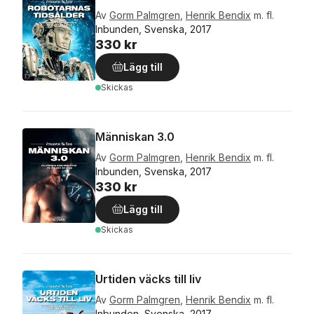
Av
Gorm Palmgren
,
Henrik Bendix
m. fl.
Inbunden, Svenska, 2017
330 kr
Lägg till
Skickas
Människan 3.0
Av
Gorm Palmgren
,
Henrik Bendix
m. fl.
Inbunden, Svenska, 2017
330 kr
Lägg till
Skickas
Urtiden väcks till liv
Av
Gorm Palmgren
,
Henrik Bendix
m. fl.
Inbunden, Svenska, 2017