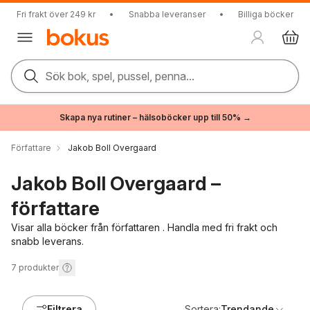
Fri frakt över 249 kr
•
Snabba leveranser
•
Billiga böcker
Sök bok, spel, pussel, penna...
Skapa nya rutiner – hälsoböcker upp till 50% →
Författare
Jakob Boll Overgaard
Jakob Boll Overgaard –
författare
Visar alla böcker från författaren . Handla med fri frakt och
snabb leverans.
7
produkter
Filtrera
Sortera:
Trendande