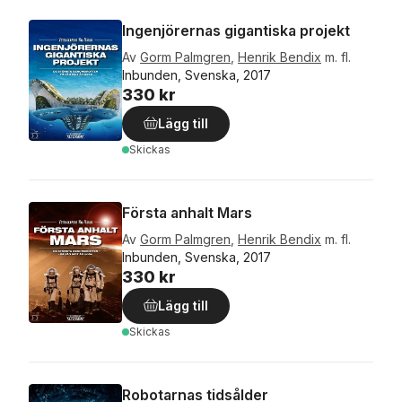
Ingenjörernas gigantiska projekt
Av
Gorm Palmgren
,
Henrik Bendix
m. fl.
Inbunden, Svenska, 2017
330 kr
Lägg till
Skickas
Första anhalt Mars
Av
Gorm Palmgren
,
Henrik Bendix
m. fl.
Inbunden, Svenska, 2017
330 kr
Lägg till
Skickas
Robotarnas tidsålder