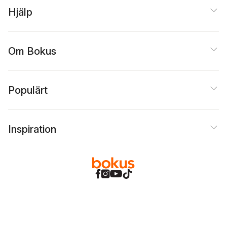
Hjälp
Om Bokus
Populärt
Inspiration
Bokus
@
Cookies
Anpassa cookies
Integritetspolicy
Köpvillkor