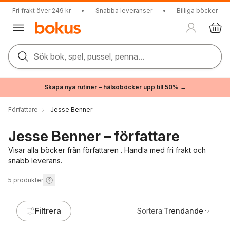
Fri frakt över 249 kr
•
Snabba leveranser
•
Billiga böcker
Sök bok, spel, pussel, penna...
Skapa nya rutiner – hälsoböcker upp till 50% →
Författare
Jesse Benner
Jesse Benner – författare
Visar alla böcker från författaren . Handla med fri frakt och
snabb leverans.
5
produkter
Filtrera
Sortera:
Trendande