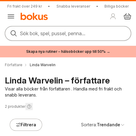
Fri frakt över 249 kr
•
Snabba leveranser
•
Billiga böcker
Sök bok, spel, pussel, penna...
Skapa nya rutiner – hälsoböcker upp till 50% →
Författare
Linda Warvelin
Linda Warvelin – författare
Visar alla böcker från författaren . Handla med fri frakt och
snabb leverans.
2
produkter
Filtrera
Sortera:
Trendande