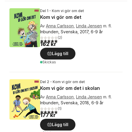
Del 1 - Kom vi gör om det
Kom vi gör om det
Av
Anna Carlsson
,
Linda Jensen
m. fl.
Inbunden, Svenska, 2017, 6-9 år
(
2
)
5,0
utav 5 stjärnor. Totalt antal röster:
162 kr
Lägg till
Skickas
Del 2 - Kom vi gör om det
Kom vi gör om det i skolan
Av
Anna Carlsson
,
Linda Jensen
m. fl.
Inbunden, Svenska, 2018, 6-9 år
(
1
)
5,0
utav 5 stjärnor. Totalt antal röster:
177 kr
Lägg till