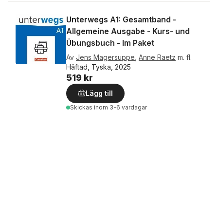
Unterwegs A1: Gesamtband -
Allgemeine Ausgabe - Kurs- und
Übungsbuch - Im Paket
Av
Jens Magersuppe
,
Anne Raetz
m. fl.
Häftad, Tyska, 2025
519 kr
Lägg till
Skickas
inom 3-6 vardagar