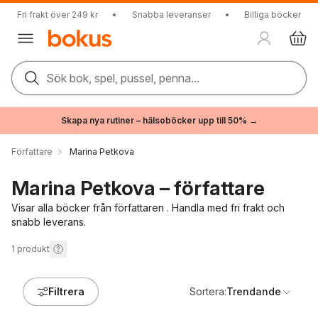
Fri frakt över 249 kr
•
Snabba leveranser
•
Billiga böcker
Sök bok, spel, pussel, penna...
Skapa nya rutiner – hälsoböcker upp till 50% →
Författare
Marina Petkova
Marina Petkova – författare
Visar alla böcker från författaren . Handla med fri frakt och
snabb leverans.
1
produkt
Filtrera
Sortera:
Trendande